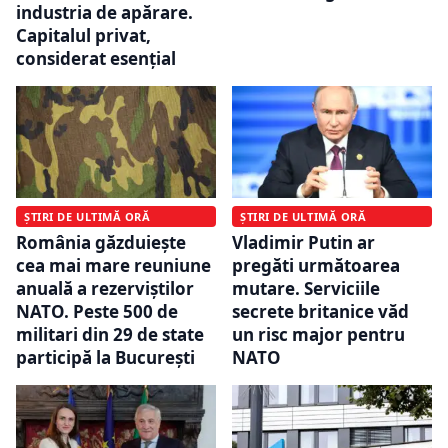
industria de apărare.
Capitalul privat,
considerat esențial
ȘTIRI DE ULTIMĂ ORĂ
ȘTIRI DE ULTIMĂ ORĂ
România găzduiește
Vladimir Putin ar
cea mai mare reuniune
pregăti următoarea
anuală a rezerviștilor
mutare. Serviciile
NATO. Peste 500 de
secrete britanice văd
militari din 29 de state
un risc major pentru
participă la București
NATO