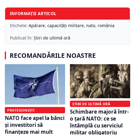
INFORMAȚII ARTICOL
Etichete:
Apărare
,
capacităţi militare
,
nato
,
românia
Publicat în:
Știri de ultimă oră
RECOMANDĂRILE NOASTRE
ȘTIRI DE ULTIMĂ ORĂ
PROFESIONIȘTI
Schimbare majoră într-
NATO face apel la bănci
o țară NATO: ce se
și investitori să
întâmplă cu serviciul
finanțeze mai mult
militar obligatoriu