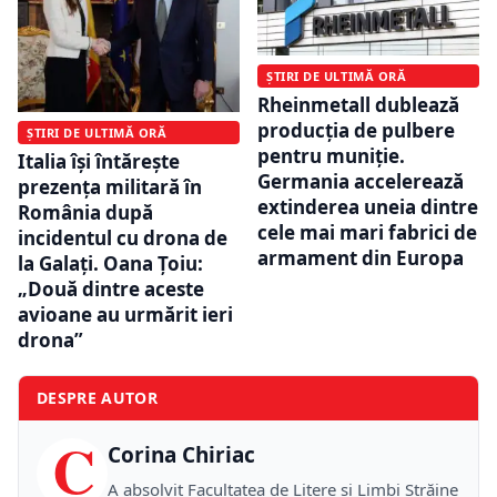
ȘTIRI DE ULTIMĂ ORĂ
Rheinmetall dublează
producția de pulbere
ȘTIRI DE ULTIMĂ ORĂ
pentru muniție.
Italia își întărește
Germania accelerează
prezența militară în
extinderea uneia dintre
România după
cele mai mari fabrici de
incidentul cu drona de
armament din Europa
la Galați. Oana Țoiu:
„Două dintre aceste
avioane au urmărit ieri
drona”
DESPRE AUTOR
C
Corina Chiriac
A absolvit Facultatea de Litere și Limbi Străine