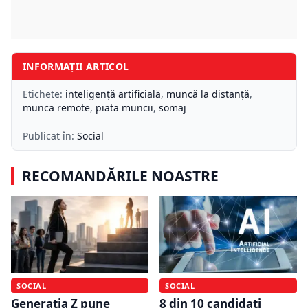
INFORMAȚII ARTICOL
Etichete:
inteligență artificială
,
muncă la distanţă
,
munca remote
,
piata muncii
,
somaj
Publicat în:
Social
RECOMANDĂRILE NOASTRE
SOCIAL
SOCIAL
Generația Z pune
8 din 10 candidați