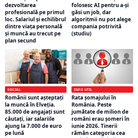
dezvoltarea
folosesc AI pentru a-și
profesională pe primul
găsi un job, dar
loc. Salariul și echilibrul
algoritmii nu pot alege
dintre viața personală
compania potrivită
și muncă au trecut pe
(studiu)
plan secund
SOCIAL
INFO UTIL
Românii sunt așteptați
Rata șomajului în
la muncă în Elveția.
România. Peste
85.000 de angajați sunt
jumătate de milion de
căutați, iar salariile
români erau șomeri în
ajung la 7.000 de euro
iunie 2026. Tinerii
pe lună
rămân categoria cea