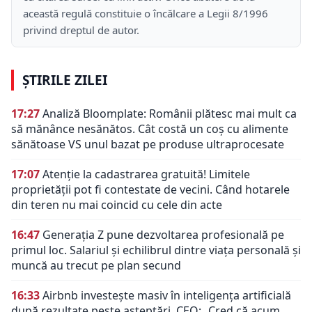
această regulă constituie o încălcare a Legii 8/1996
privind dreptul de autor.
ȘTIRILE ZILEI
17:27
Analiză Bloomplate: Românii plătesc mai mult ca
să mănânce nesănătos. Cât costă un coș cu alimente
sănătoase VS unul bazat pe produse ultraprocesate
17:07
Atenție la cadastrarea gratuită! Limitele
proprietății pot fi contestate de vecini. Când hotarele
din teren nu mai coincid cu cele din acte
16:47
Generația Z pune dezvoltarea profesională pe
primul loc. Salariul și echilibrul dintre viața personală și
muncă au trecut pe plan secund
16:33
Airbnb investește masiv în inteligența artificială
după rezultate peste așteptări. CEO: „Cred că acum