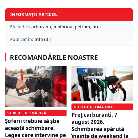
INFORMAȚII ARTICOL
Etichete:
carburanti
,
motorina
,
petrom
,
pret
Publicat în:
Info util
RECOMANDĂRILE NOASTRE
ȘTIRI DE ULTIMĂ ORĂ
ȘTIRI DE ULTIMĂ ORĂ
Preț carburanți, 7
Șoferii trebuie să știe
august 2026.
această schimbare.
Schimbarea apărută
Legea care intervine pe
înainte de weekend la