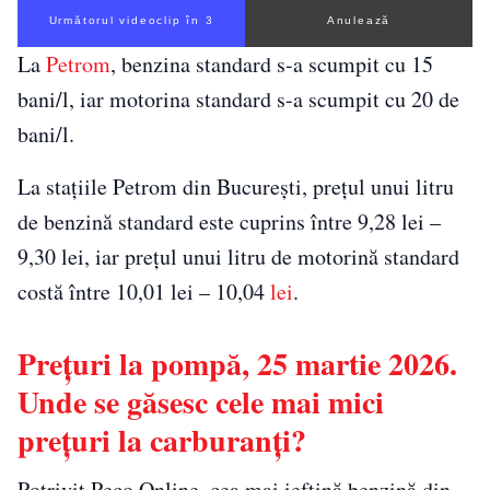
Următorul videoclip în 2
Anulează
La
Petrom
, benzina standard s-a scumpit cu 15
bani/l, iar motorina standard s-a scumpit cu 20 de
bani/l.
La stațiile Petrom din București, prețul unui litru
de benzină standard este cuprins între 9,28 lei –
9,30 lei, iar prețul unui litru de motorină standard
costă între 10,01 lei – 10,04
lei
.
Prețuri la pompă, 25 martie 2026.
Unde se găsesc cele mai mici
prețuri la carburanți?
Potrivit Peco Online, cea mai ieftină benzină din