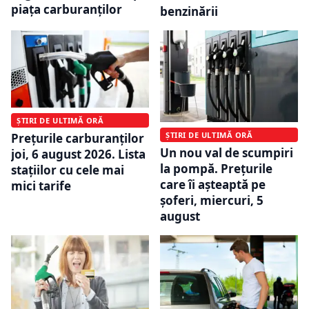
piața carburanților
benzinării
ȘTIRI DE ULTIMĂ ORĂ
ȘTIRI DE ULTIMĂ ORĂ
Prețurile carburanților
Un nou val de scumpiri
joi, 6 august 2026. Lista
la pompă. Prețurile
stațiilor cu cele mai
care îi așteaptă pe
mici tarife
șoferi, miercuri, 5
august