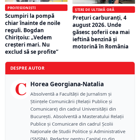
PROFESIONIȘTI
ȘTIRI DE ULTIMĂ ORĂ
Scumpiri la pompă
Prețuri carburanți, 4
chiar înainte de noile
august 2026. Unde
reguli. Bogdan
găsesc șoferii cea mai
Chirițoiu: „Vedem
ieftină benzină și
creșteri mari. Nu
motorină în România
exclud să se profite”
DESPRE AUTOR
C
Horea Georgiana-Natalia
Absolventă a Facultății de Jurnalism și
Științele Comunicării (Relații Publice și
Comunicare) din cadrul Universității din
București. Absolventă a Masteratului Relații
Publice și Comunicare din cadrul Școlii
Naţionale de Studii Politice și Administrative
(SNSPA). Redactor pentru Capital.ro din