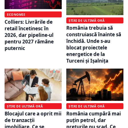
ECONOMIE
ȘTIRI DE ULTIMĂ ORĂ
Colliers: Livrările de
România trebuia să
retail încetinesc în
construiască înainte să
2026, dar pipeline-ul
închidă. Unde s-au
pentru 2027 rămâne
blocat proiectele
puternic
energetice de la
Turceni și Ișalnița
ȘTIRI DE ULTIMĂ ORĂ
ȘTIRI DE ULTIMĂ ORĂ
Blocajul care a oprit mii
România cumpără mai
de tranzacții
puțin petrol, dar
imobiliare. Ce se
prețurile nu scad. Ce