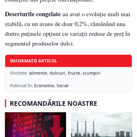
Deserturile congelate
au avut o evoluție mult mai
stabilă, cu un avans de doar 0,2%, rămânând una
dintre puținele opțiuni cu variații reduse de preț în
segmentul produselor dulci.
INFORMAȚII ARTICOL
Etichete:
alimente
,
dulciuri
,
fructe
,
scumpiri
Publicat în:
Economie
,
Social
RECOMANDĂRILE NOASTRE