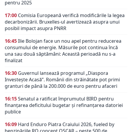
pentru 2025
17:00
Comisia Europeană verifică modificările la legea
decarbonizării. Bruxelles-ul avertizează asupra unui
posibil impact asupra PNRR
16:45
Ilie Bolojan face un nou apel pentru reducerea
consumului de energie. Măsurile pot continua încă
una sau două săptămâni: Această perioadă nu s-a
finalizat
16:30
Guvernul lansează programul „Diaspora
Investește Acasă”. Românii din străinătate pot primi
granturi de până la 200.000 de euro pentru afaceri
16:15
Senatul a ratificat împrumutul BIRD pentru
finanțarea deficitului bugetar și refinanțarea datoriei
publice
16:09
Hard Enduro Piatra Craiului 2026, fueled by
benzinăriile RO concept OSCAR – peste 500 de