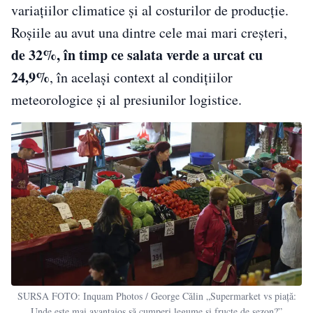
variațiilor climatice și al costurilor de producție.
Roșiile au avut una dintre cele mai mari creșteri,
de 32%, în timp ce salata verde a urcat cu
24,9%
, în același context al condițiilor
meteorologice și al presiunilor logistice.
SURSA FOTO: Inquam Photos / George Călin „Supermarket vs piață:
Unde este mai avantajos să cumperi legume și fructe de sezon?”