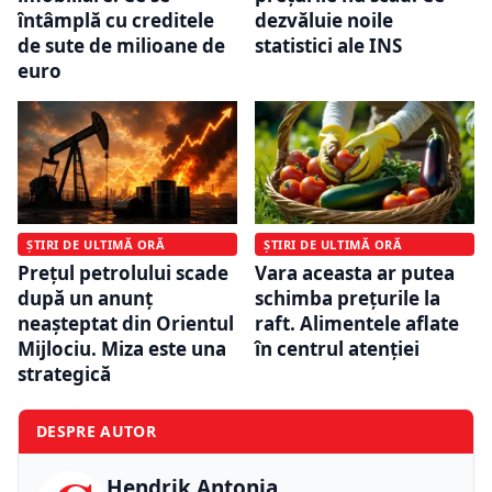
întâmplă cu creditele
dezvăluie noile
de sute de milioane de
statistici ale INS
euro
ȘTIRI DE ULTIMĂ ORĂ
ȘTIRI DE ULTIMĂ ORĂ
Prețul petrolului scade
Vara aceasta ar putea
după un anunț
schimba prețurile la
neașteptat din Orientul
raft. Alimentele aflate
Mijlociu. Miza este una
în centrul atenției
strategică
DESPRE AUTOR
Hendrik Antonia