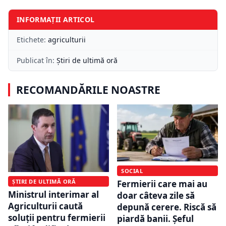
INFORMAȚII ARTICOL
Etichete:
agriculturii
Publicat în:
Știri de ultimă oră
RECOMANDĂRILE NOASTRE
SOCIAL
ȘTIRI DE ULTIMĂ ORĂ
Fermierii care mai au
Ministrul interimar al
doar câteva zile să
Agriculturii caută
depună cerere. Riscă să
soluții pentru fermierii
piardă banii. Șeful