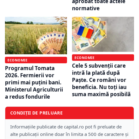
aprobat toate actele
normative
ECONOMIE
ECONOMIE
Cele 5 subvenții care
Programul Tomata
intră la plată după
2026. Fermierii vor
Paște. Ce români vor
primi mai puțini bani.
beneficia. Nu toți iau
Ministerul Agriculturii
suma maximă posibilă
a redus fondurile
CONDIȚII DE PRELUARE
Informațiile publicate de capital.ro pot fi preluate de
alte publicații online doar în limita a 500 de caractere și