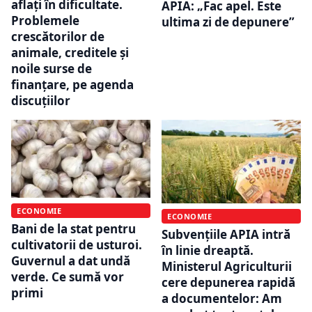
aflați în dificultate.
APIA: „Fac apel. Este
Problemele
ultima zi de depunere”
crescătorilor de
animale, creditele și
noile surse de
finanțare, pe agenda
discuțiilor
ECONOMIE
ECONOMIE
Bani de la stat pentru
Subvențiile APIA intră
cultivatorii de usturoi.
în linie dreaptă.
Guvernul a dat undă
Ministerul Agriculturii
verde. Ce sumă vor
cere depunerea rapidă
primi
a documentelor: Am