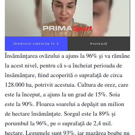
Următorul videoclip în 3
Anulează
Însămânţarea ovăzului a ajuns la 96% şi va rămâne
la acest nivel, pentru că s-a încheiat perioada de
însămânţare, fiind acoperită o suprafaţă de circa
128.000 ha, potrivit acestuia. Cultura de orez, care
este la început, a ajuns la un grad de 15%. Soia
este la 90%. Floarea soarelui a depăşit un milion
de hectare însămânţate. Sorgul este la 89% şi
porumbul la 96%, pe o suprafaţă de 2,4 mil.
hectare. Legumele sunt 93%, iar mazărea boabe nu