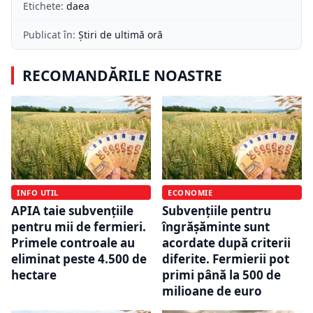
Etichete:
daea
Publicat în:
Știri de ultimă oră
RECOMANDĂRILE NOASTRE
INFO UTIL
ECONOMIE
APIA taie subvențiile
Subvențiile pentru
pentru mii de fermieri.
îngrășăminte sunt
Primele controale au
acordate după criterii
eliminat peste 4.500 de
diferite. Fermierii pot
hectare
primi până la 500 de
milioane de euro