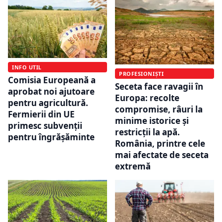
INFO UTIL
PROFESIONIȘTI
Comisia Europeană a
Seceta face ravagii în
aprobat noi ajutoare
Europa: recolte
pentru agricultură.
compromise, râuri la
Fermierii din UE
minime istorice și
primesc subvenții
restricții la apă.
pentru îngrășăminte
România, printre cele
mai afectate de seceta
extremă