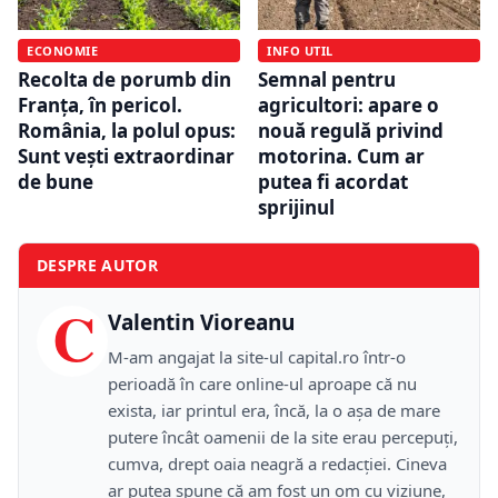
INFO UTIL
ECONOMIE
Semnal pentru
Recolta de porumb din
agricultori: apare o
Franța, în pericol.
nouă regulă privind
România, la polul opus:
motorina. Cum ar
Sunt vești extraordinar
putea fi acordat
de bune
sprijinul
DESPRE AUTOR
C
Valentin Vioreanu
M-am angajat la site-ul capital.ro într-o
perioadă în care online-ul aproape că nu
exista, iar printul era, încă, la o așa de mare
putere încât oamenii de la site erau percepuți,
cumva, drept oaia neagră a redacției. Cineva
ar putea spune că am fost un om cu viziune,