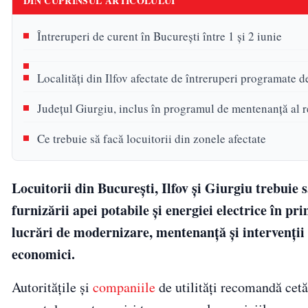
DIN CUPRINSUL ARTICOLULUI
Întreruperi de curent în București între 1 și 2 iunie
Localități din Ilfov afectate de întreruperi programate d
Județul Giurgiu, inclus în programul de mentenanță al re
Ce trebuie să facă locuitorii din zonele afectate
Locuitorii din București, Ilfov și Giurgiu trebuie
furnizării apei potabile și energiei electrice în pri
lucrări de modernizare, mentenanță și intervenții t
economici.
Autoritățile și
companiile
de utilități recomandă cetă