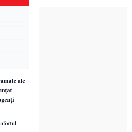
ramate ale
nunțat
agenți
onfortul