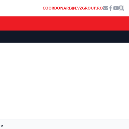
COORDONARE@EVZGROUP.RO
ie