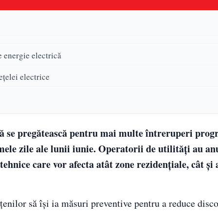
e energie electrică
țelei electrice
 să se pregătească pentru mai multe întreruperi prog
mele zile ale lunii iunie. Operatorii de utilități au a
ehnice care vor afecta atât zone rezidențiale, cât și 
țenilor să își ia măsuri preventive pentru a reduce disc