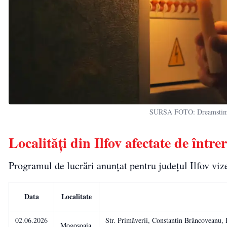
SURSA FOTO: Dreamstime – 
Localități din Ilfov afectate de într
Programul de lucrări anunțat pentru județul Ilfov vize
Data
Localitate
02.06.2026
Str. Primăverii, Constantin Brâncoveanu, 
Mogoșoaia