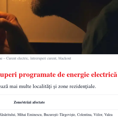
Curent electric, întreruperi curent, blackout
eruperi programate de energie electrică
ază mai multe localități și zone rezidențiale.
Zone/străzi afectate
Răsăritului, Mihai Eminescu, București–Târgoviște, Colentina, Viilor, Valea