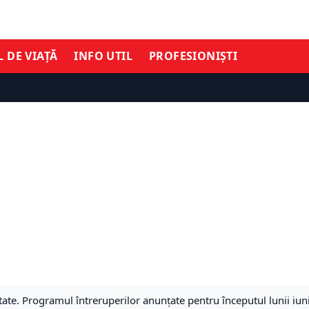
L DE VIAȚĂ
INFO UTIL
PROFESIONIȘTI
tate. Programul întreruperilor anunțate pentru începutul lunii iun