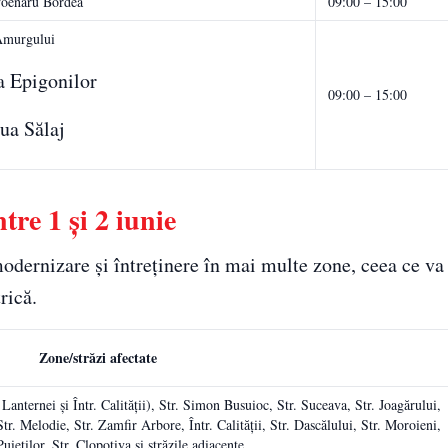
Poenaru Bordea
09:00 – 15:00
Amurgului
a Epigonilor
09:00 – 15:00
ua Sălaj
tre 1 și 2 iunie
modernizare și întreținere în mai multe zone, ceea ce v
rică.
Zone/străzi afectate
 Lanternei și Într. Calității), Str. Simon Busuioc, Str. Suceava, Str. Joagărului,
Str. Melodie, Str. Zamfir Arbore, Într. Calității, Str. Dascălului, Str. Moroieni,
ieților, Str. Clopotiva și străzile adiacente