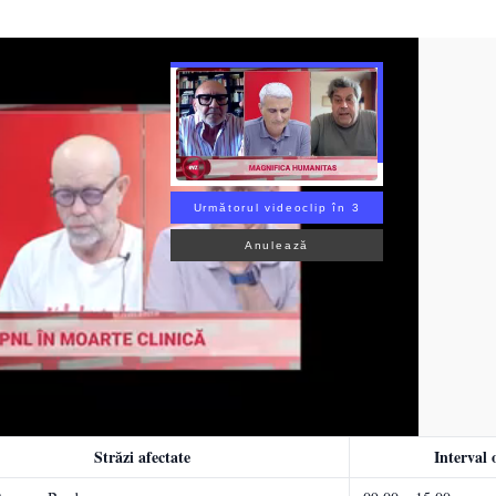
Următorul videoclip în 2
Anulează
Străzi afectate
Interval 