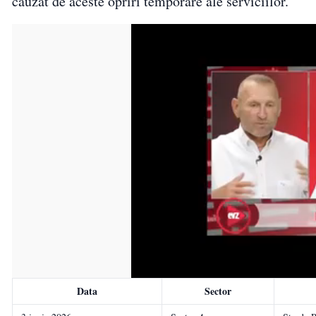
cauzat de aceste opriri temporare ale serviciilor.
Data
Sector