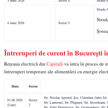
3 iunie 2026
Sector 4
Strada 
Strada 
Strad
4 iunie 2026
Sector 5
Șosea
Întreruperi de curent în București în
Rețeaua electrică din
Capitală
va intra în proces de 
întreruperi temporare ale alimentării cu energie elect
Data
Sector
Str. Nicolae Apostol, Șos. Colentina (între Str.
01.06.2026
Sector
Str. Lanternei, Str. Plugușor, Str. Juverdeanu, 
(Luni)
2
Str. Valer Dumitrescu, Str. Geamandurei, Str. Pu