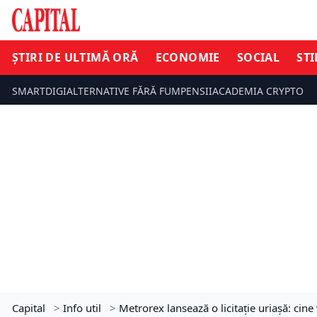
ȘTIRI DE ULTIMĂ ORĂ
ECONOMIE
SOCIAL
STI
SMARTDIGI
ALTERNATIVE FĂRĂ FUM
PENSII
ACADEMIA CRYPTO
Capital
>
Info util
>
Metrorex lansează o licitație uriașă: cine