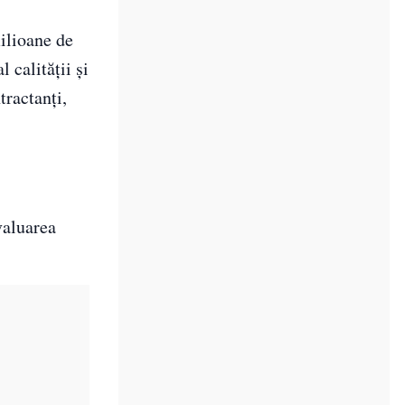
ilioane de
 calității și
tractanți,
valuarea