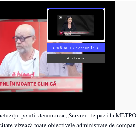
Următorul videoclip în 3
Anulează
ă achiziția poartă denumirea „Servicii de pază la MET
icitate vizează toate obiectivele administrate de compan