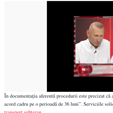
În documentația aferentă procedurii este precizat c
acord cadru pe o perioadă de 36 luni”. Serviciile sol
transport subteran
.