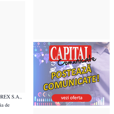
ROREX S.A.,
ia de