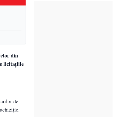
velor din
 licitațiile
ciilor de
achiziție.