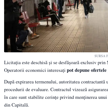
SURSA FO
Licitația este deschisă și se desfășoară exclusiv prin
pot depune ofertele 
Operatorii economici interesați
După expirarea termenului, autoritatea contractantă u
procedurii de evaluare. Contractul vizează asigurarea
în care sunt stabilite cerințe privind menținerea unui
din Capitală.