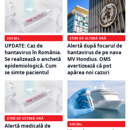
SOCIAL
ȘTIRI DE ULTIMĂ ORĂ
UPDATE: Caz de
Alertă după focarul de
hantavirus în România.
hantavirus de pe nava
Se realizează o anchetă
MV Hondius. OMS
epidemiologică. Cum
avertizează că pot
se simte pacientul
apărea noi cazuri
ȘTIRI DE ULTIMĂ ORĂ
SOCIAL
Alertă medicală de