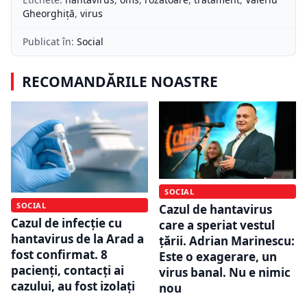
Gheorghiță
,
virus
Publicat în:
Social
RECOMANDĂRILE NOASTRE
SOCIAL
SOCIAL
Cazul de hantavirus
Cazul de infecţie cu
care a speriat vestul
hantavirus de la Arad a
țării. Adrian Marinescu:
fost confirmat. 8
Este o exagerare, un
pacienţi, contacţi ai
virus banal. Nu e nimic
cazului, au fost izolaţi
nou