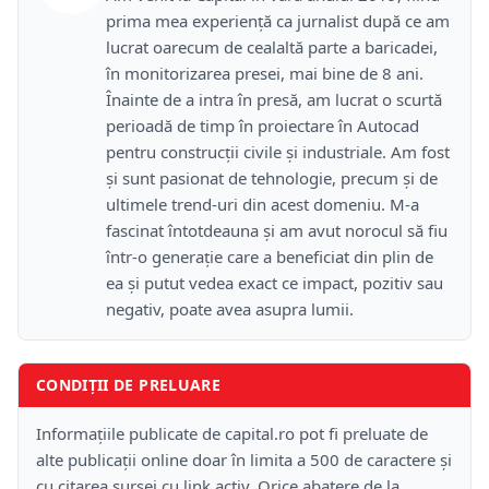
prima mea experiență ca jurnalist după ce am
lucrat oarecum de cealaltă parte a baricadei,
în monitorizarea presei, mai bine de 8 ani.
Înainte de a intra în presă, am lucrat o scurtă
perioadă de timp în proiectare în Autocad
pentru construcții civile și industriale. Am fost
și sunt pasionat de tehnologie, precum și de
ultimele trend-uri din acest domeniu. M-a
fascinat întotdeauna și am avut norocul să fiu
într-o generație care a beneficiat din plin de
ea și putut vedea exact ce impact, pozitiv sau
negativ, poate avea asupra lumii.
CONDIȚII DE PRELUARE
Informațiile publicate de capital.ro pot fi preluate de
alte publicații online doar în limita a 500 de caractere și
cu citarea sursei cu link activ. Orice abatere de la