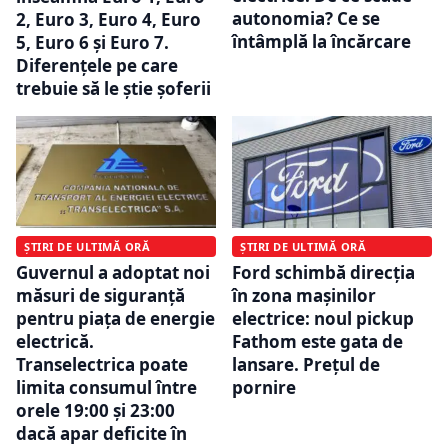
autonomia? Ce se
2, Euro 3, Euro 4, Euro
întâmplă la încărcare
5, Euro 6 și Euro 7.
Diferențele pe care
trebuie să le știe șoferii
ȘTIRI DE ULTIMĂ ORĂ
ȘTIRI DE ULTIMĂ ORĂ
Ford schimbă direcția
Guvernul a adoptat noi
în zona mașinilor
măsuri de siguranță
electrice: noul pickup
pentru piața de energie
Fathom este gata de
electrică.
lansare. Prețul de
Transelectrica poate
pornire
limita consumul între
orele 19:00 și 23:00
dacă apar deficite în