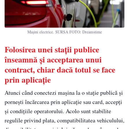
Mașini electrice. SURSA FOTO: Dreamstime
Folosirea unei stații publice
înseamnă și acceptarea unui
contract, chiar dacă totul se face
prin aplicație
Atunci când conectezi mașina la o stație publică și
pornești încărcarea prin aplicație sau card, accepți
și condițiile operatorului. Acolo sunt stabilite
regulile privind plata, compatibilitatea vehiculului,