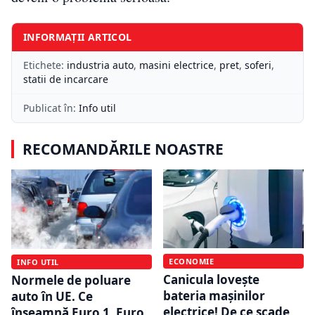
INFORMAȚII ARTICOL
Etichete:
industria auto
,
masini electrice
,
pret
,
soferi
,
statii de incarcare
Publicat în:
Info util
RECOMANDĂRILE NOASTRE
ECONOMIE
INFO UTIL
Canicula lovește
Normele de poluare
bateria mașinilor
auto în UE. Ce
electrice! De ce scade
înseamnă Euro 1, Euro