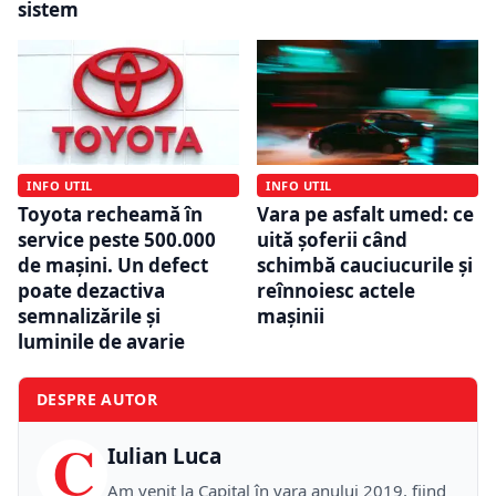
sistem
INFO UTIL
INFO UTIL
Toyota recheamă în
Vara pe asfalt umed: ce
service peste 500.000
uită șoferii când
de mașini. Un defect
schimbă cauciucurile și
poate dezactiva
reînnoiesc actele
semnalizările și
mașinii
luminile de avarie
DESPRE AUTOR
C
Iulian Luca
Am venit la Capital în vara anului 2019, fiind