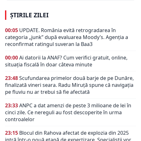
ȘTIRILE ZILEI
00:05
UPDATE. România evită retrogradarea în
categoria „junk” după evaluarea Moody’s. Agenția a
reconfirmat ratingul suveran la Baa3
00:00
Ai datorii la ANAF? Cum verifici gratuit, online,
situația fiscală în doar câteva minute
23:48
Scufundarea primelor două barje de pe Dunăre,
finalizată vineri seara. Radu Miruță spune că navigația
pe fluviu nu ar trebui să fie afectată
23:33
ANPC a dat amenzi de peste 3 milioane de lei în
cinci zile. Ce nereguli au fost descoperite în urma
controalelor
23:15
Blocul din Rahova afectat de explozia din 2025
intră într-o nouă etapă de expertizare. Specialiștii vor