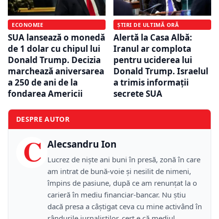
ECONOMIE
ȘTIRI DE ULTIMĂ ORĂ
SUA lansează o monedă
Alertă la Casa Albă:
de 1 dolar cu chipul lui
Iranul ar complota
Donald Trump. Decizia
pentru uciderea lui
marchează aniversarea
Donald Trump. Israelul
a 250 de ani de la
a trimis informații
fondarea Americii
secrete SUA
DESPRE AUTOR
C
Alecsandru Ion
Lucrez de niște ani buni în presă, zonă în care
am intrat de bună-voie și nesilit de nimeni,
împins de pasiune, după ce am renunțat la o
carieră în mediu financiar-bancar. Nu știu
dacă presa a câștigat ceva cu mine activând în
rândurile jurnaliștilor, cert e că mediul