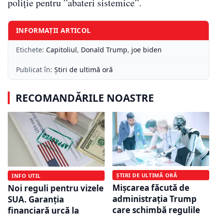
poliţie pentru ”abateri sistemice”.
INFORMAȚII ARTICOL
Etichete:
Capitoliul
,
Donald Trump
,
joe biden
Publicat în:
Știri de ultimă oră
RECOMANDĂRILE NOASTRE
ȘTIRI DE ULTIMĂ ORĂ
INFO UTIL
Mișcarea făcută de
Noi reguli pentru vizele
administrația Trump
SUA. Garanția
care schimbă regulile
financiară urcă la