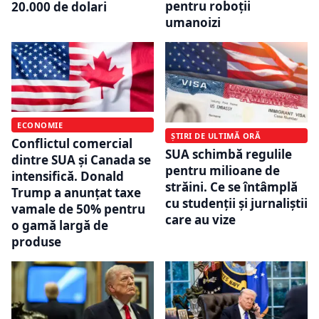
pentru roboții
20.000 de dolari
umanoizi
ECONOMIE
ȘTIRI DE ULTIMĂ ORĂ
Conflictul comercial
SUA schimbă regulile
dintre SUA și Canada se
pentru milioane de
intensifică. Donald
străini. Ce se întâmplă
Trump a anunțat taxe
cu studenții și jurnaliștii
vamale de 50% pentru
care au vize
o gamă largă de
produse