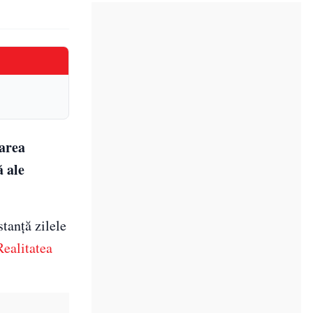
rarea
ă ale
tanță zilele
Realitatea