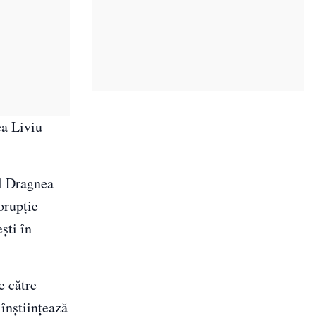
ea Liviu
ul Dragnea
orupţie
şti în
e către
înştiinţează