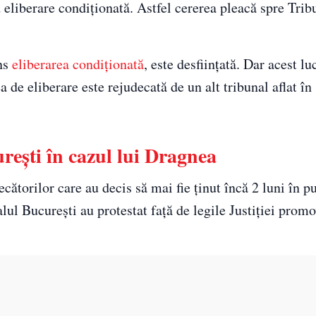
 eliberare condiționată. Astfel cererea pleacă spre Trib
ins
eliberarea condiționată
, este desființată. Dar acest lu
 de eliberare este rejudecată de un alt tribunal aflat în
reşti în cazul lui Dragnea
cătorilor care au decis să mai fie ținut încă 2 luni în p
lul Bucureşti au protestat față de legile Justiţiei prom