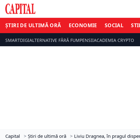
ȘTIRI DE ULTIMĂ ORĂ
ECONOMIE
SOCIAL
STI
SMARTDIGI
ALTERNATIVE FĂRĂ FUM
PENSII
ACADEMIA CRYPTO
Capital
>
Știri de ultimă oră
>
Liviu Dragnea, în pragul disper