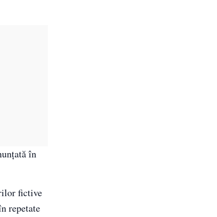
nunţată în
lor fictive
în repetate