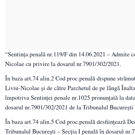
“Sentinţa penală nr.119/F din 14.06.2021 – Admite c
Nicolae cu privire la dosarul nr.7901/302/2021.
În baza art.74 alin.2 Cod proc.penală dispune strămut
Liviu-Nicolae şi de către Parchetul de pe lângă Înalta
împotriva Sentinţei penale nr.1025 pronunţată la data
dosarul nr.7901/302/2021 de la Tribunalul Bucureşti 
În baza art.74 alin.5 Cod proc.penală desfiinţează De
Tribunalul Bucureşti – Secţia I penală în dosarul nr.