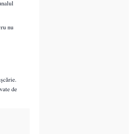
unalul
cru nu
ușcărie.
ovate de