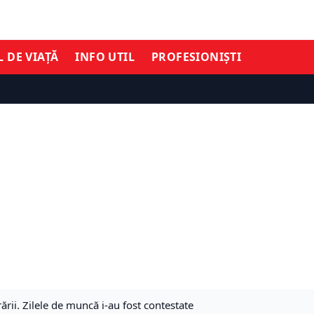
L DE VIAȚĂ
INFO UTIL
PROFESIONIȘTI
ării. Zilele de muncă i-au fost contestate