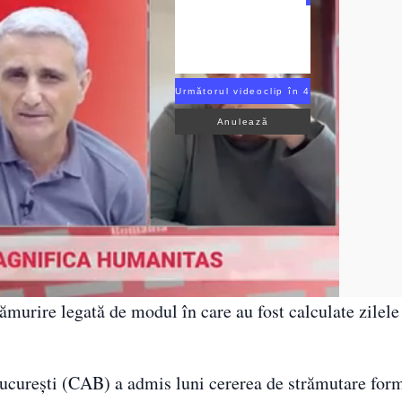
Următorul videoclip în 3
Anulează
lămurire legată de modul în care au fost calculate zilele
 București (CAB) a admis luni cererea de strămutare for