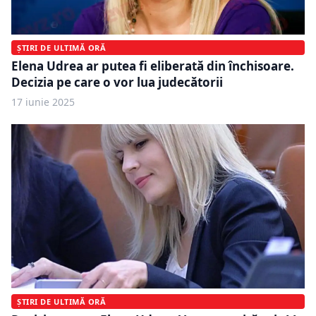
ȘTIRI DE ULTIMĂ ORĂ
Elena Udrea ar putea fi eliberată din închisoare.
Decizia pe care o vor lua judecătorii
17 iunie 2025
ȘTIRI DE ULTIMĂ ORĂ