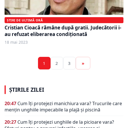
ȘTIRI DE ULTIMĂ ORĂ
Cristian Cioacă rămâne după gratii. Judecătorii i-
au refuzat eliberarea condiţionată
18 mai 2023
1
2
3
»
ȘTIRILE ZILEI
20:47
Cum îți protejezi manichiura vara? Trucurile care
mențin unghiile impecabile la plajă și piscină
20:27
Cum îți protejezi unghiile de la picioare vara?