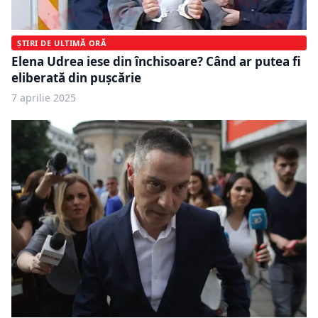
ȘTIRI DE ULTIMĂ ORĂ
Elena Udrea iese din închisoare? Când ar putea fi
eliberată din pușcărie
7 aprilie 2025