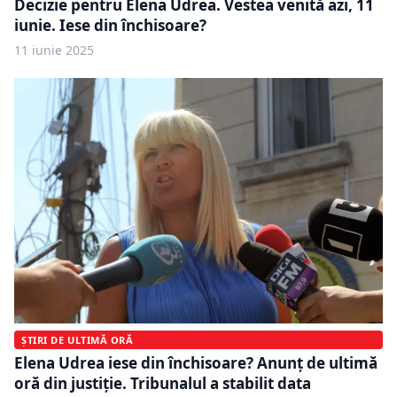
Decizie pentru Elena Udrea. Vestea venită azi, 11
iunie. Iese din închisoare?
11 iunie 2025
ȘTIRI DE ULTIMĂ ORĂ
Elena Udrea iese din închisoare? Anunț de ultimă
oră din justiție. Tribunalul a stabilit data