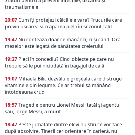
Sfaturi pentru a preveni infecțiile, uscarea și
traumatismele
20:07
Cum îți protejezi călcâiele vara? Trucurile care
previn uscarea și crăparea pielii în sezonul cald
19:47
Nu contează doar ce mănânci, ci și când! Ora
meselor este legată de sănătatea creierului
19:27
Pleci în concediu? Cinci obiecte pe care nu
trebuie să le pui niciodată în bagajul de cală
19:07
Mihaela Bilic dezvăluie greșeala care distruge
vitaminele din legume. Ce ar trebui să mănânci
întotdeauna crud
18:57
Tragedie pentru Lionel Messi: tatăl și agentul
său, Jorge Messi, a murit
18:47
Peste jumătate dintre elevi nu știu ce vor face
după absolvire. Tinerii cer orientare în carieră, nu