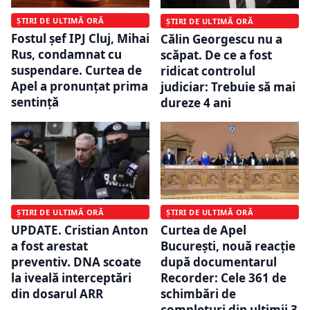
ȘTIRI DE ULTIMĂ ORĂ
ȘTIRI DE ULTIMĂ ORĂ
Fostul șef IPJ Cluj, Mihai
Călin Georgescu nu a
Rus, condamnat cu
scăpat. De ce a fost
suspendare. Curtea de
ridicat controlul
Apel a pronunțat prima
judiciar: Trebuie să mai
sentință
dureze 4 ani
ȘTIRI DE ULTIMĂ ORĂ
ȘTIRI DE ULTIMĂ ORĂ
UPDATE. Cristian Anton
Curtea de Apel
a fost arestat
București, nouă reacție
preventiv. DNA scoate
după documentarul
la iveală interceptări
Recorder: Cele 361 de
din dosarul ARR
schimbări de
completuri din ultimii 3