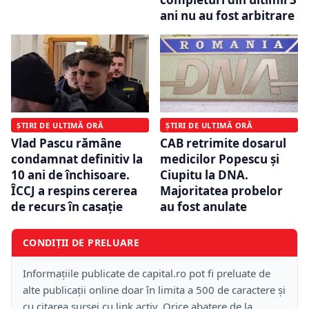
ani nu au fost arbitrare
ȘTIRI DE ULTIMĂ ORĂ
ȘTIRI DE ULTIMĂ ORĂ
Vlad Pascu rămâne
CAB retrimite dosarul
condamnat definitiv la
medicilor Popescu și
10 ani de închisoare.
Ciupitu la DNA.
ÎCCJ a respins cererea
Majoritatea probelor
de recurs în casaţie
au fost anulate
CONDIȚII DE PRELUARE
Informațiile publicate de capital.ro pot fi preluate de
alte publicații online doar în limita a 500 de caractere și
cu citarea sursei cu link activ. Orice abatere de la