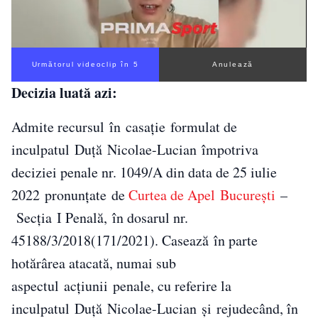
Următorul videoclip în 4
Anulează
Decizia luată azi:
Admite recursul în casaţie formulat de
inculpatul Duţă Nicolae-Lucian împotriva
deciziei penale nr. 1049/A din data de 25 iulie
2022 pronunţate de
Curtea de Apel Bucureşti
–
Secţia I Penală, în dosarul nr.
45188/3/2018(171/2021). Casează în parte
hotărârea atacată, numai sub
aspectul acţiunii penale, cu referire la
inculpatul Duţă Nicolae-Lucian şi rejudecând, în