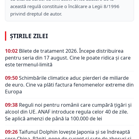
această regulă constituie o încălcare a Legii 8/1996
privind dreptul de autor.
ȘTIRILE ZILEI
10:02
Bilete de tratament 2026. Începe distribuirea
pentru seria din 17 august. Cine le poate ridica și care
este termenul-limită
09:50
Schimbările climatice aduc pierderi de miliarde
de euro. Cine va plăti factura fenomenelor extreme din
Europa
09:38
Reguli noi pentru românii care cumpără țigări și
alcool din UE. ANAF introduce regula celor 40 de zile.
Se aplică amenzi de până la 100.000 de lei
09:26
Taifunul Dolphin lovește Japonia și se îndreaptă
spre China. Răniți, pene de curent și sute de zboruri și