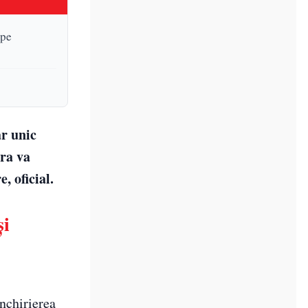
 pe
ăr unic
ura va
, oficial.
și
nchirierea