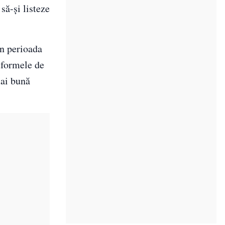
să-și listeze
în perioada
tformele de
mai bună