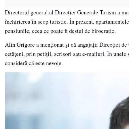
Directorul general al Direcției Generale Turism a mai 
închirierea în scop turistic. În prezent, apartamentele
pensiunile, ceea ce poate fi destul de birocratic.
Alin Grigore a menționat și că angajații Direcției de 
cetățeni, prin petiții, scrisori sau e-mailuri. În unele
consideră că este nevoie.