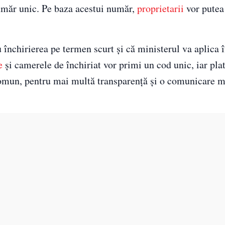
 număr unic. Pe baza acestui număr,
proprietarii
vor putea 
 închirierea pe termen scurt și că ministerul va aplica 
e
și camerele de închiriat vor primi un cod unic, iar pla
t comun, pentru mai multă transparență și o comunicare 