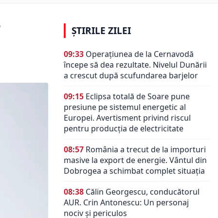
e
ȘTIRILE ZILEI
09:33
Operațiunea de la Cernavodă
începe să dea rezultate. Nivelul Dunării
a crescut după scufundarea barjelor
09:15
Eclipsa totală de Soare pune
presiune pe sistemul energetic al
Europei. Avertisment privind riscul
pentru producția de electricitate
08:57
România a trecut de la importuri
masive la export de energie. Vântul din
Dobrogea a schimbat complet situația
08:38
Călin Georgescu, conducătorul
AUR. Crin Antonescu: Un personaj
nociv şi periculos