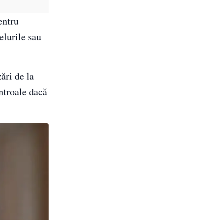
entru
elurile sau
ări de la
ontroale dacă