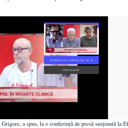
Următorul videoclip în 3
Anulează
Grigore, a spus, la o conferință de presă susținută la E