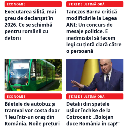
ECONOMIE
ȘTIRI DE ULTIMĂ ORĂ
Executarea silită, mai
Tanczos Barna critică
greu de declanșat în
modificările la Legea
2026. Ce se schimbă
ANI: Un concurs de
pentru românii cu
mesaje politice. E
datorii
inadmisibil să facem
legi cu țintă clară către
o persoană
ECONOMIE
ȘTIRI DE ULTIMĂ ORĂ
Biletele de autobuz și
Detalii din spatele
tramvai vor costa doar
ușilor închise de la
1 leu într-un oraș din
Cotroceni: „Bolojan
România. Noile prețuri
duce România în cap!”