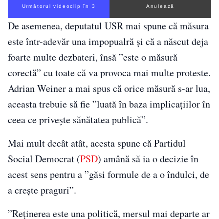
Următorul videoclip în 2
Anulează
De asemenea, deputatul USR mai spune că măsura
este într-adevăr una impopualră și că a născut deja
foarte multe dezbateri, însă ”este o măsură
corectă” cu toate că va provoca mai multe proteste.
Adrian Weiner a mai spus că orice măsură s-ar lua,
aceasta trebuie să fie ”luată în baza implicațiilor în
ceea ce privește sănătatea publică”.
Mai mult decât atât, acesta spune că Partidul
Social Democrat (
PSD
) amână să ia o decizie în
acest sens pentru a ”găsi formule de a o îndulci, de
a crește praguri”.
”Reținerea este una politică, mersul mai departe ar