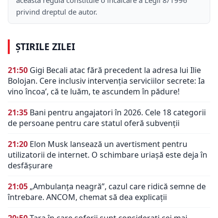
privind dreptul de autor.
ȘTIRILE ZILEI
21:50
Gigi Becali atac fără precedent la adresa lui Ilie
Bolojan. Cere inclusiv intervenția serviciilor secrete: Ia
vino încoa’, că te luăm, te ascundem în pădure!
21:35
Bani pentru angajatori în 2026. Cele 18 categorii
de persoane pentru care statul oferă subvenții
21:20
Elon Musk lansează un avertisment pentru
utilizatorii de internet. O schimbare uriașă este deja în
desfășurare
21:05
„Ambulanța neagră”, cazul care ridică semne de
întrebare. ANCOM, chemat să dea explicații
20:50
Țara în care șoferii sunt considerați cei mai