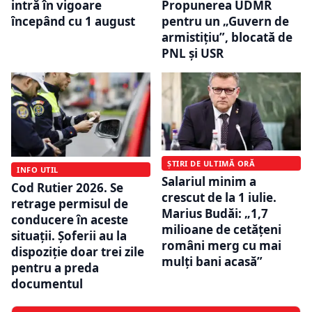
intră în vigoare
Propunerea UDMR
începând cu 1 august
pentru un „Guvern de
armistițiu”, blocată de
PNL și USR
ȘTIRI DE ULTIMĂ ORĂ
INFO UTIL
Salariul minim a
Cod Rutier 2026. Se
crescut de la 1 iulie.
retrage permisul de
Marius Budăi: „1,7
conducere în aceste
milioane de cetățeni
situații. Șoferii au la
români merg cu mai
dispoziție doar trei zile
mulți bani acasă”
pentru a preda
documentul