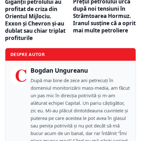
Prețul petrolului urcă
Giganții petrolului au
după noi tensiuni în
profitat de criza din
Strâmtoarea Hormuz.
Orientul Mijlociu.
Iranul susține că a oprit
Exxon și Chevron și-au
mai multe petroliere
dublat sau chiar triplat
profiturile
DESPRE AUTOR
C
Bogdan Ungureanu
După mai bine de zece ani petrecuţi în
domeniul monitorizării mass-media, am făcut
un pas mic în direcţia potrivită şi m-am
alăturat echipei Capital. Un pariu câştigător,
zic eu. Mi-au plăcut dintotdeauna cuvintele şi
puterea pe care acestea le pot avea în glasul
sau peniţa potrivită şi nu pot decât să mă
bucur acum de un banal, dar rar întâlnit “Îmi
place munca mea!” Când nu mă găsiţi scriind