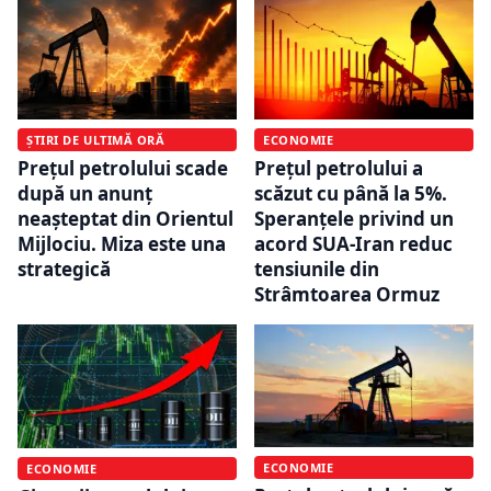
ȘTIRI DE ULTIMĂ ORĂ
ECONOMIE
Prețul petrolului scade
Prețul petrolului a
după un anunț
scăzut cu până la 5%.
neașteptat din Orientul
Speranțele privind un
Mijlociu. Miza este una
acord SUA-Iran reduc
strategică
tensiunile din
Strâmtoarea Ormuz
ECONOMIE
ECONOMIE