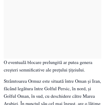
O eventuală blocare prelungită ar putea genera
creşteri semnificative ale preţului ţiţeiului.
Strâmtoarea Ormuz este situată între Oman şi Iran,
făcând legătura între Golful Persic, în nord, şi
Golful Oman, în sud, cu deschidere către Marea
Arabiei. În punctul său cel mai îngust, are o lăţime