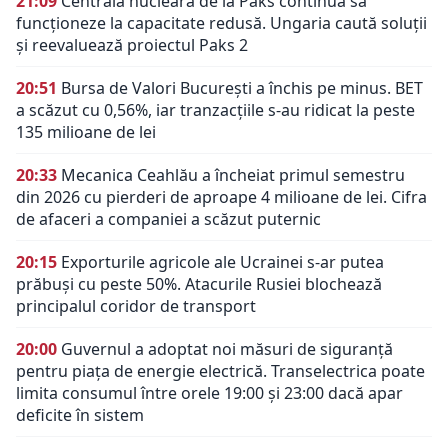
21:09
Centrala nucleară de la Paks continuă să
funcționeze la capacitate redusă. Ungaria caută soluții
și reevaluează proiectul Paks 2
20:51
Bursa de Valori București a închis pe minus. BET
a scăzut cu 0,56%, iar tranzacțiile s-au ridicat la peste
135 milioane de lei
20:33
Mecanica Ceahlău a încheiat primul semestru
din 2026 cu pierderi de aproape 4 milioane de lei. Cifra
de afaceri a companiei a scăzut puternic
20:15
Exporturile agricole ale Ucrainei s-ar putea
prăbuși cu peste 50%. Atacurile Rusiei blochează
principalul coridor de transport
20:00
Guvernul a adoptat noi măsuri de siguranță
pentru piața de energie electrică. Transelectrica poate
limita consumul între orele 19:00 și 23:00 dacă apar
deficite în sistem