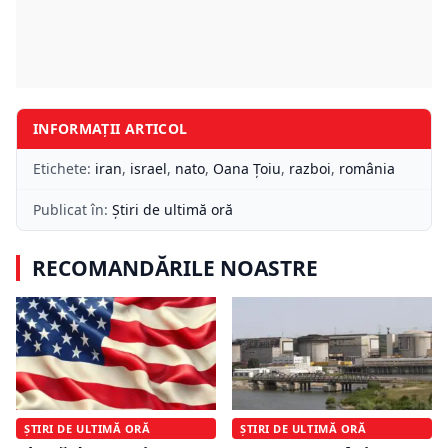
INFORMAȚII ARTICOL
Etichete:
iran
,
israel
,
nato
,
Oana Ţoiu
,
razboi
,
românia
Publicat în:
Știri de ultimă oră
RECOMANDĂRILE NOASTRE
ȘTIRI DE ULTIMĂ ORĂ
ȘTIRI DE ULTIMĂ ORĂ