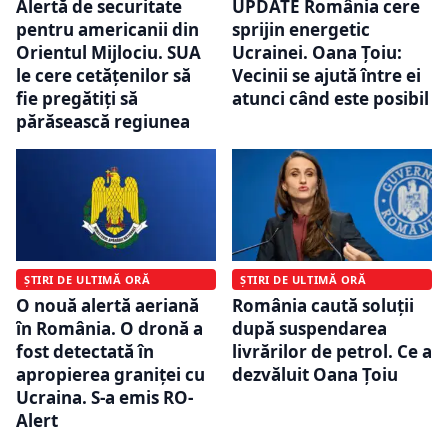
Alertă de securitate
UPDATE România cere
pentru americanii din
sprijin energetic
Orientul Mijlociu. SUA
Ucrainei. Oana Țoiu:
le cere cetățenilor să
Vecinii se ajută între ei
fie pregătiți să
atunci când este posibil
părăsească regiunea
ȘTIRI DE ULTIMĂ ORĂ
ȘTIRI DE ULTIMĂ ORĂ
O nouă alertă aeriană
România caută soluții
în România. O dronă a
după suspendarea
fost detectată în
livrărilor de petrol. Ce a
apropierea graniței cu
dezvăluit Oana Țoiu
Ucraina. S-a emis RO-
Alert