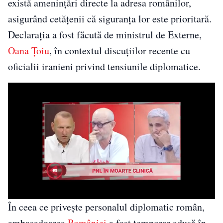
există amenințări directe la adresa românilor,
asigurând cetățenii că siguranța lor este prioritară.
Declarația a fost făcută de ministrul de Externe,
Oana Ţoiu
, în contextul discuțiilor recente cu
oficialii iranieni privind tensiunile diplomatice.
În ceea ce privește personalul diplomatic român,
ambasadoarea
României
a fost temporar adusă în