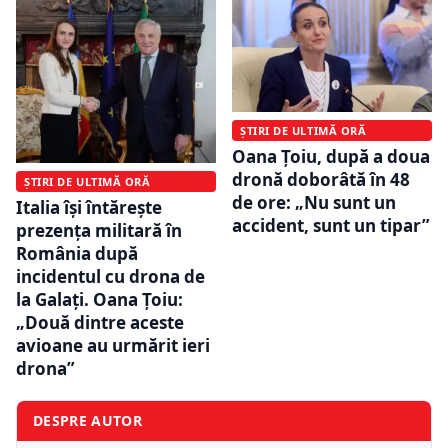
ȘTIRI DE ULTIMĂ ORĂ
Oana Țoiu, după a doua
dronă doborâtă în 48
ȘTIRI DE ULTIMĂ ORĂ
de ore: „Nu sunt un
Italia își întărește
accident, sunt un tipar”
prezența militară în
România după
incidentul cu drona de
la Galați. Oana Țoiu:
„Două dintre aceste
avioane au urmărit ieri
drona”
DESPRE AUTOR