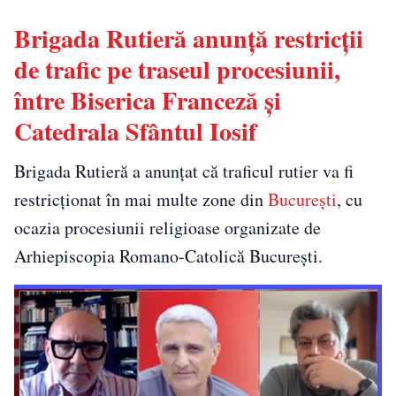
Brigada Rutieră anunță restricții
de trafic pe traseul procesiunii,
între Biserica Franceză și
Catedrala Sfântul Iosif
Brigada Rutieră
a anunțat că traficul rutier va fi
restricționat în mai multe zone din
București
, cu
ocazia procesiunii religioase organizate de
Arhiepiscopia Romano-Catolică București
.