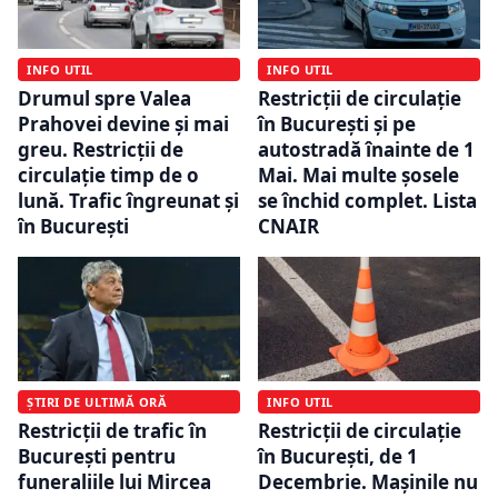
INFO UTIL
INFO UTIL
Drumul spre Valea
Restricții de circulație
Prahovei devine și mai
în București și pe
greu. Restricții de
autostradă înainte de 1
circulație timp de o
Mai. Mai multe șosele
lună. Trafic îngreunat și
se închid complet. Lista
în București
CNAIR
ȘTIRI DE ULTIMĂ ORĂ
INFO UTIL
Restricții de trafic în
Restricții de circulație
București pentru
în București, de 1
funeraliile lui Mircea
Decembrie. Mașinile nu