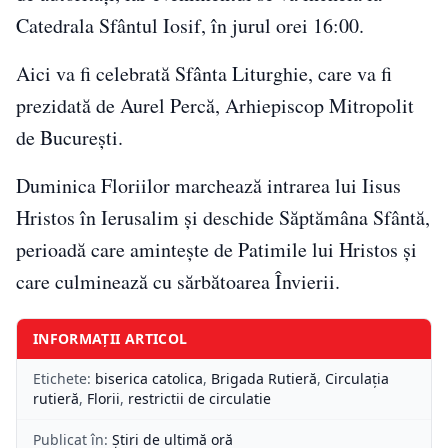
Catedrala Sfântul Iosif, în jurul orei 16:00.
Aici va fi celebrată Sfânta Liturghie, care va fi
prezidată de
Aurel Percă
, Arhiepiscop Mitropolit
de București.
Duminica Floriilor marchează intrarea lui Iisus
Hristos în Ierusalim și deschide Săptămâna Sfântă,
perioadă care amintește de Patimile lui Hristos și
care culminează cu sărbătoarea Învierii.
INFORMAȚII ARTICOL
Etichete:
biserica catolica
,
Brigada Rutieră
,
Circulaţia
rutieră
,
Florii
,
restrictii de circulatie
Publicat în:
Știri de ultimă oră