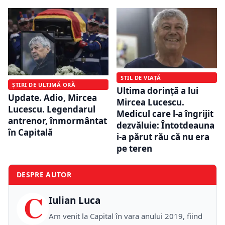
STIL DE VIAȚĂ
ȘTIRI DE ULTIMĂ ORĂ
Ultima dorință a lui
Update. Adio, Mircea
Mircea Lucescu.
Lucescu. Legendarul
Medicul care l-a îngrijit
antrenor, înmormântat
dezvăluie: Întotdeauna
în Capitală
i-a părut rău că nu era
pe teren
DESPRE AUTOR
C
Iulian Luca
Am venit la Capital în vara anului 2019, fiind