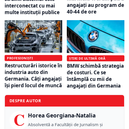
angajați au program de
interconectat cu mai
40-44 de ore
multe instituții publice
PROFESIONIȘTI
ȘTIRI DE ULTIMĂ ORĂ
Restructurări istorice în
BMW schimbă strategia
industria auto din
de costuri. Ce se
Germania. Câți angajați
întâmplă cu mii de
își pierd locul de muncă
angajați din Germania
DESPRE AUTOR
C
Horea Georgiana-Natalia
Absolventă a Facultății de Jurnalism și