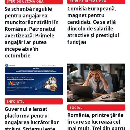
ȘTIRI DE ULTIMĂ ORĂ
ȘTIRI DE ULTIMĂ ORĂ
Comisia Europeană,
Se schimbă regulile
magnet pentru
pentru angajarea
candidați. Ce se află
muncitorilor străini în
dincolo de salariile
România. Patronatul
atractive și prestigiul
avertizează: Primele
funcției
angajări ar putea
începe abia în
octombrie
INFO UTIL
SOCIAL
Guvernul a lansat
România, printre țările
platforma pentru
în care se lucrează cel
angajarea lucrătorilor
mai mult. Trei din patru
străini. Sistemul este