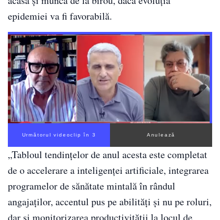
acasă și munca de la birou, dacă evoluția
epidemiei va fi favorabilă.
Următorul videoclip în 2
Anulează
„Tabloul tendinţelor de anul acesta este completat
de o accelerare a inteligenţei artificiale, integrarea
programelor de sănătate mintală în rândul
angajaţilor, accentul pus pe abilităţi şi nu pe roluri,
dar şi monitorizarea productivităţii la locul de