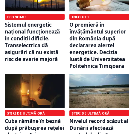
INFO UTIL
ECONOMIE
O premieră în
Sistemul energetic
învățământul superior
național funcționează
din România după
în condiții dificile.
declararea alertei
Transelectrica dă
energetice. Decizia
asigurări că nu există
luată de Universitatea
risc de avarie majoră
Politehnica Timișoara
ȘTIRI DE ULTIMĂ ORĂ
ȘTIRI DE ULTIMĂ ORĂ
Nivelul record scăzut al
Cuba rămâne în beznă
Dunării afectează
după prăbușirea rețelei