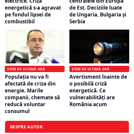
centralele din Europa
electrice. Criza
de Est. Deciziile luate
energetică s-a agravat
de Ungaria, Bulgaria și
pe fondul lipsei de
Serbia
combustibil
ȘTIRI DE ULTIMĂ ORĂ
ȘTIRI DE ULTIMĂ ORĂ
Populația nu va fi
Avertisment înainte de
afectată de criza din
o posibilă criză
energie. Marile
energetică. Ce
companii, chemate să
vulnerabilități are
reducă voluntar
România acum
consumul
DESPRE AUTOR