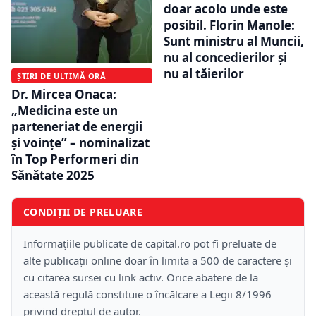
doar acolo unde este
posibil. Florin Manole:
Sunt ministru al Muncii,
nu al concedierilor și
nu al tăierilor
ȘTIRI DE ULTIMĂ ORĂ
Dr. Mircea Onaca:
„Medicina este un
parteneriat de energii
și voințe” – nominalizat
în Top Performeri din
Sănătate 2025
CONDIȚII DE PRELUARE
Informațiile publicate de capital.ro pot fi preluate de
alte publicații online doar în limita a 500 de caractere și
cu citarea sursei cu link activ. Orice abatere de la
această regulă constituie o încălcare a Legii 8/1996
privind dreptul de autor.