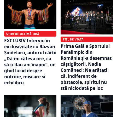
ȘTIRI DE ULTIMĂ ORĂ
STIL DE VIAȚĂ
EXCLUSIV Interviu în
Prima Gală a Sportului
exclusivitate cu Răzvan
Paralimpic din
Șindelaru, autorul cărții
România și-a desemnat
„Dă-mi câteva ore, ca
câștigătorii. Nadia
să-ți dau ani înapoi”, un
Comăneci: Ne arătați
ghid lucid despre
că, indiferent de
nutriție, mișcare și
obstacole, spiritul nu
echilibru
stă niciodată pe loc