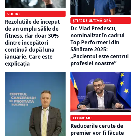
SOCIAL
Rezoluțiile de început
ȘTIRI DE ULTIMĂ ORĂ
Dr. Vlad Predescu,
de an umplu sălile de
nominalizat în cadrul
fitness, dar doar 30%
Top Performeri din
dintre începători
Sănătate 2025:
continuă după luna
„Pacientul este centrul
ianuarie. Care este
profesiei noastre”
explicația
ECONOMIE
Reducerile cerute de
premier vor fi făcute