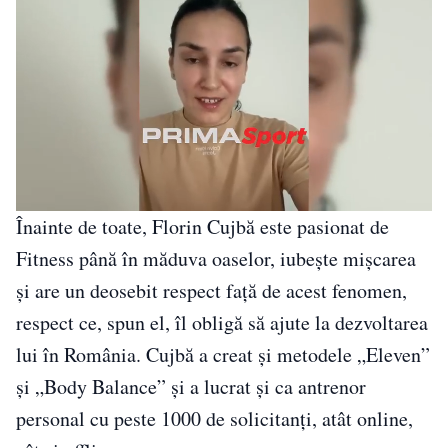
Înainte de toate, Florin Cujbă este pasionat de
Fitness până în măduva oaselor, iubește mișcarea
și are un deosebit respect față de acest fenomen,
respect ce, spun el, îl obligă să ajute la dezvoltarea
lui în România. Cujbă a creat și metodele „Eleven”
și „Body Balance” și a lucrat și ca antrenor
personal cu peste 1000 de solicitanți, atât online,