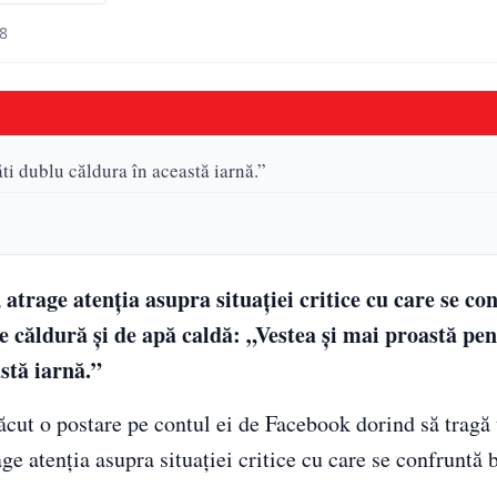
48
ti dublu căldura în această iarnă.”
 atrage atenția asupra situației critice cu care se co
de căldură și de apă caldă: „Vestea și mai proastă pe
stă iarnă.”
 făcut o postare pe contul ei de Facebook dorind să trag
age atenția asupra situației critice cu care se confruntă 