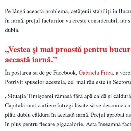
Pe lângă această problemă, cetățenii stabiliți în Bucur
în iarnă, prețul facturilor va crește considerabil, iar
dubla.
„Vestea și mai proastă pentru bucure
această iarnă.”
În postarea sa de pe Facebook,
Gabriela Firea
, a vorb
Potrivit spuselor acesteia, cel mai rău este în Sectoru
„Situația Timișoarei rămasă fără apă caldă și căldură s
Capitală sunt cartiere întregi lăsate să se descurce c
plăti dublu căldura în această iarnă. Prețul aprobat 
în plus pentru fiecare gigacalorie. Asta înseamnă fac