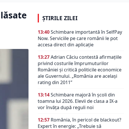
 lăsate
ȘTIRILE ZILEI
13:40
Schimbare importantă în SelfPay
Now. Serviciile pe care românii le pot
accesa direct din aplicație
13:27
Adrian Câciu contestă afirmațiile
privind costurile împrumuturilor
României și critică politicile economice
ale Guvernului. „România are același
rating din 2011”
13:14
Schimbare majoră în școli din
toamna lui 2026. Elevii de clasa a IX-a
vor învăța după reguli noi
12:57
România, în pericol de blackout?
Expert în energie: „Trebuie să