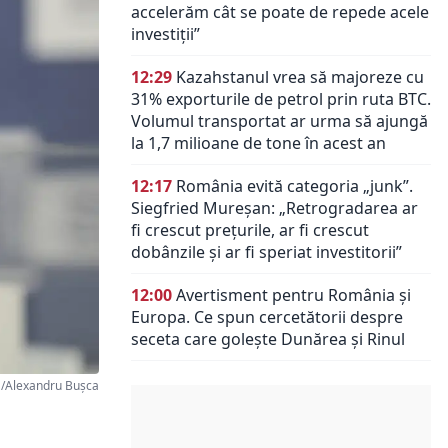
accelerăm cât se poate de repede acele
investiții”
12:29
Kazahstanul vrea să majoreze cu
31% exporturile de petrol prin ruta BTC.
Volumul transportat ar urma să ajungă
la 1,7 milioane de tone în acest an
12:17
România evită categoria „junk”.
Siegfried Mureșan: „Retrogradarea ar
fi crescut preţurile, ar fi crescut
dobânzile şi ar fi speriat investitorii”
12:00
Avertisment pentru România și
Europa. Ce spun cercetătorii despre
seceta care golește Dunărea și Rinul
/Alexandru Bușca