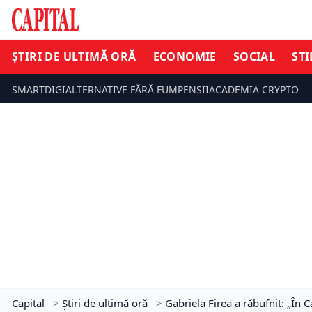
ȘTIRI DE ULTIMĂ ORĂ
ECONOMIE
SOCIAL
STI
SMARTDIGI
ALTERNATIVE FĂRĂ FUM
PENSII
ACADEMIA CRYPTO
Capital
>
Știri de ultimă oră
>
Gabriela Firea a răbufnit: „În C