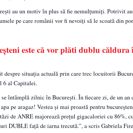
ești au un motiv în plus să fie nemulțumiți. Potrivit aut
 sumele pe care românii vor fi nevoiți să le scoată din por
șteni este că vor plăti dublu căldura 
it despre situația actuală prin care trec locuitorii Bucur
l 6 al Capitalei.
e întâmplă zilnic în București. În fiecare zi, de un an d
u apa pe aragaz! Vestea și mai proastă pentru bucureșten
astăzi de ANRE majorează prețul gigacaloriei cu 86%, cu
turi DUBLE față de iarna trecută.”, a scris Gabriela Fir