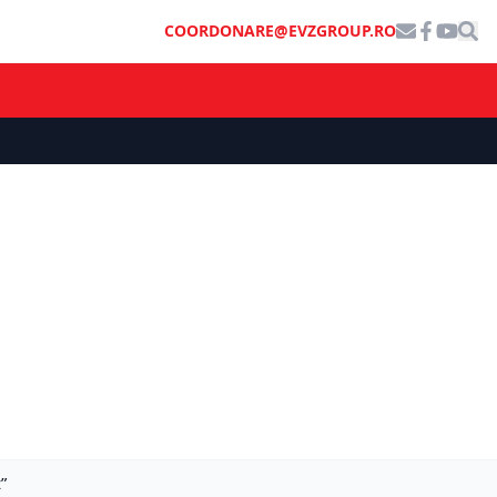
COORDONARE@EVZGROUP.RO
”