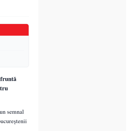
nfruntă
ntru
ă un semnal
bucureștenii