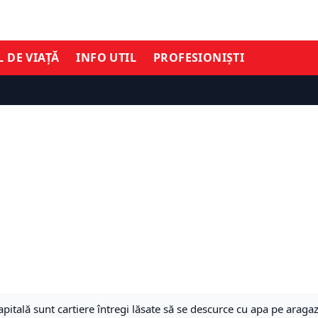
L DE VIAȚĂ
INFO UTIL
PROFESIONIȘTI
apitală sunt cartiere întregi lăsate să se descurce cu apa pe aragaz