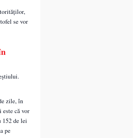
orităților,
tofel se vor
în
eștiului.
e zile, în
i este că vor
 152 de lei
ea pe