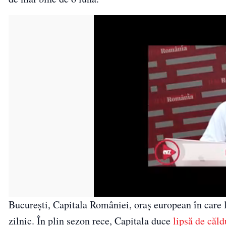
București, Capitala României, oraș european în care l
zilnic. În plin sezon rece, Capitala duce
lipsă de căld