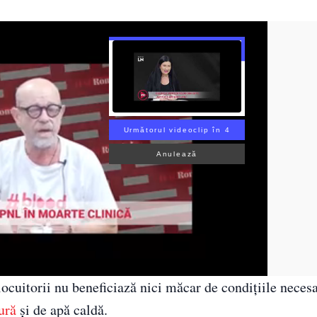
Următorul videoclip în 3
Anulează
ocuitorii nu beneficiază nici măcar de condițiile necesa
ură
și de apă caldă.