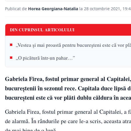
Publicat de
Horea Georgiana-Natalia
la 28 octombrie 2021, 19:
DIN CUPRINSUL ARTICOLULUI
„Vestea și mai proastă pentru bucureșteni este că vor plă
„O picătură într-un pahar…”
Gabriela Firea, fostul primar general al Capitalei,
bucureștenii în sezonul rece. Capitala duce lipsă 
bucureșteni este că vor plăti dublu căldura în acea
Gabriela Firea, fostul primar general al Capitalei, a
de alarmă. În rândurile pe care le-a scris, aceasta atr
de mai bine de o lună.