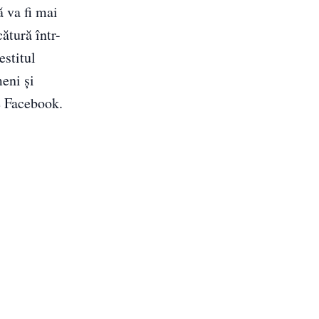
ă va fi mai
ătură într-
stitul
eni și
pe Facebook.