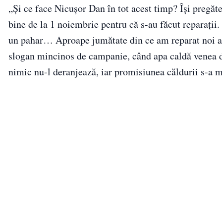
„Și ce face Nicușor Dan în tot acest timp? Își pregăt
bine de la 1 noiembrie pentru că s-au făcut reparații.
un pahar… Aproape jumătate din ce am reparat noi an
slogan mincinos de campanie, când apa caldă venea de
nimic nu-l deranjează, iar promisiunea căldurii s-a m