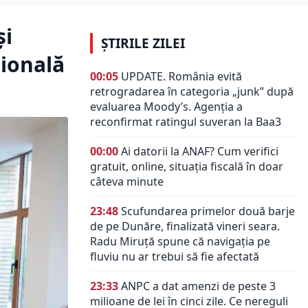
și
ȘTIRILE ZILEI
gională
00:05
UPDATE. România evită
retrogradarea în categoria „junk” după
evaluarea Moody’s. Agenția a
reconfirmat ratingul suveran la Baa3
00:00
Ai datorii la ANAF? Cum verifici
gratuit, online, situația fiscală în doar
câteva minute
23:48
Scufundarea primelor două barje
de pe Dunăre, finalizată vineri seara.
Radu Miruță spune că navigația pe
fluviu nu ar trebui să fie afectată
23:33
ANPC a dat amenzi de peste 3
milioane de lei în cinci zile. Ce nereguli