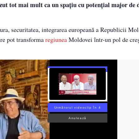
ut tot mai mult ca un spațiu cu potențial major de 
tura, securitatea, integrarea europeană a Republicii Mo
are pot transforma
regiunea
Moldovei într-un pol de creș
Următorul videoclip în 3
Anulează