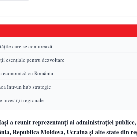
tățile care se conturează
ții esențiale pentru dezvoltare
rea economică cu România
a într-un hub strategic
 investiții regionale
ași a reunit reprezentanți ai administrației publice,
mânia, Republica Moldova, Ucraina și alte state din re