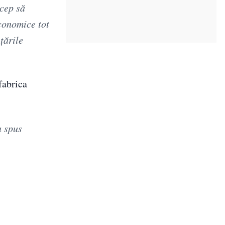
cep să
conomice tot
țările
fabrica
a spus