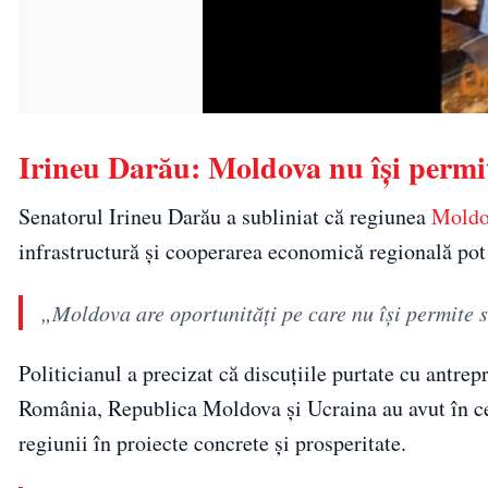
Irineu Darău: Moldova nu își permite
Senatorul Irineu Darău a subliniat că regiunea
Moldo
infrastructură și cooperarea economică regională pot 
„Moldova are oportunități pe care nu își permite s
Politicianul a precizat că discuțiile purtate cu antrepr
România, Republica Moldova și Ucraina au avut în ce
regiunii în proiecte concrete și prosperitate.