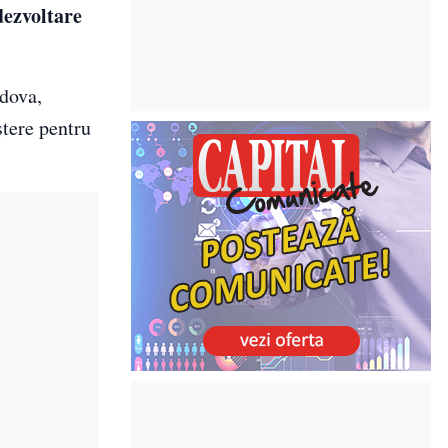
dezvoltare
ldova,
tere pentru