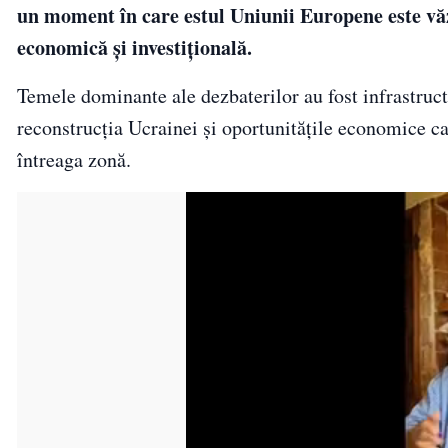
un moment în care estul Uniunii Europene este văz
economică și investițională.
Temele dominante ale dezbaterilor au fost infrastruc
reconstrucția Ucrainei și oportunitățile economice c
întreaga zonă.