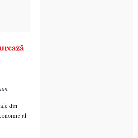
turează
e
rum.
cale din
economic al