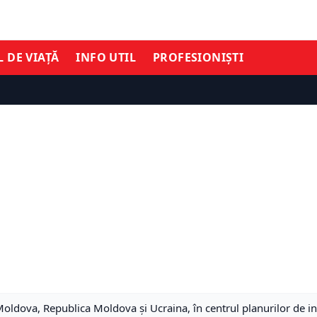
L DE VIAȚĂ
INFO UTIL
PROFESIONIȘTI
ldova, Republica Moldova și Ucraina, în centrul planurilor de inv