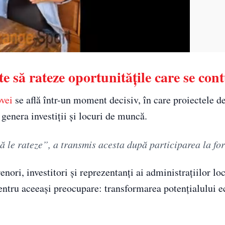
 să rateze oportunitățile care se con
vei
se află într-un moment decisiv, în care proiectele d
genera investiții și locuri de muncă.
ă le rateze”, a transmis acesta după participarea la fo
enori, investitori și reprezentanți ai administrațiilor lo
ntru aceeași preocupare: transformarea potențialului 