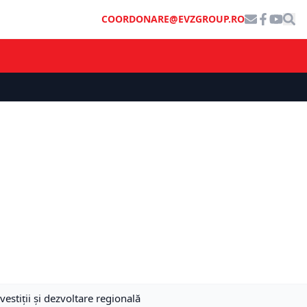
COORDONARE@EVZGROUP.RO
estiții și dezvoltare regională