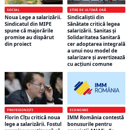
SOCIAL
ȘTIRI DE ULTIMĂ ORĂ
Noua Lege a salarizării.
Sindicaliștii din
Sindicatul din MIPE
Sănătate critică legea
spune că majorările
salarizării. Sanitas și
promise au dispărut
Solidaritatea Sanitară
din proiect
cer adoptarea integrală
a unui nou model de
salarizare și avertizează
cu acțiuni comune
PROFESIONIȘTI
ECONOMIE
Florin Cîțu critică noua
IMM România contestă
lege a salarizării. Fostul
bonusurile pentru