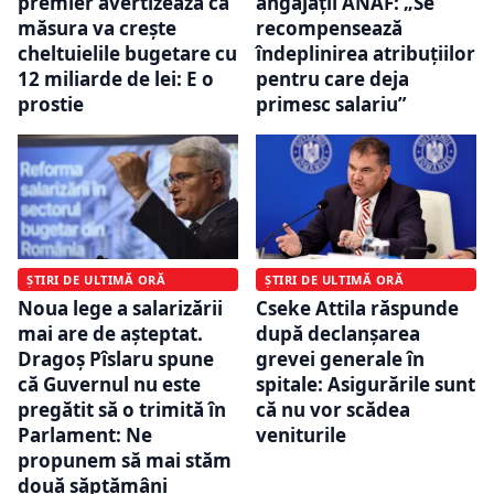
premier avertizează că
angajații ANAF: „Se
măsura va crește
recompensează
cheltuielile bugetare cu
îndeplinirea atribuțiilor
12 miliarde de lei: E o
pentru care deja
prostie
primesc salariu”
ȘTIRI DE ULTIMĂ ORĂ
ȘTIRI DE ULTIMĂ ORĂ
Noua lege a salarizării
Cseke Attila răspunde
mai are de așteptat.
după declanșarea
Dragoș Pîslaru spune
grevei generale în
că Guvernul nu este
spitale: Asigurările sunt
pregătit să o trimită în
că nu vor scădea
Parlament: Ne
veniturile
propunem să mai stăm
două săptămâni