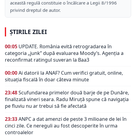
această regulă constituie o încălcare a Legii 8/1996
privind dreptul de autor.
ȘTIRILE ZILEI
00:05
UPDATE. România evită retrogradarea în
categoria „junk” după evaluarea Moody’s. Agenția a
reconfirmat ratingul suveran la Baa3
00:00
Ai datorii la ANAF? Cum verifici gratuit, online,
situația fiscală în doar câteva minute
23:48
Scufundarea primelor două barje de pe Dunăre,
finalizată vineri seara. Radu Miruță spune că navigația
pe fluviu nu ar trebui să fie afectată
23:33
ANPC a dat amenzi de peste 3 milioane de lei în
cinci zile. Ce nereguli au fost descoperite în urma
controalelor