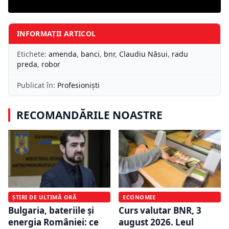
INFORMAȚII ARTICOL
Etichete:
amenda
,
banci
,
bnr
,
Claudiu Năsui
,
radu
preda
,
robor
Publicat în:
Profesioniști
RECOMANDĂRILE NOASTRE
ȘTIRI DE ULTIMĂ ORĂ
ECONOMIE
Bulgaria, bateriile și
Curs valutar BNR, 3
energia României: ce
august 2026. Leul