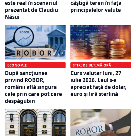
este real în scenariul
câștigă teren în fața
prezentat de Claudiu
principalelor valute
Năsui
ECONOMIE
ȘTIRI DE ULTIMĂ ORĂ
După sancțiunea
Curs valutar luni, 27
privind ROBOR,
iulie 2026. Leul s-a
românii află singura
apreciat față de dolar,
cale prin care pot cere
euro și liră sterlină
despăgubiri