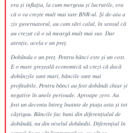
era și inflația, la cum mergeau și lucrurile, era
că o va crește mult mai tare BNR-ul. Și de-aia a
zis guvernatorul, au cam sări calul, în sensul că
au crezut că o să meargă mult mai sus. Dar
atenție, acela e un preț.
Dobânda e un preț. Pentru bănci este și un cost.
E o mare greșeală economică să crezi că dacă
dobânzile sunt mari, băncile sunt mai
profitabile. Pentru bănci au fost dobândi chiar și
negative în unele perioade. Aproape zero. Au
fost un deceniu întreg înainte de piața asta și tot
câștigau. Băncile fac bani din diferențialul de
dobândă, nu din nivelul dobândii. Diferențial în
sensul de cu cât împrumută vs. cu cât se