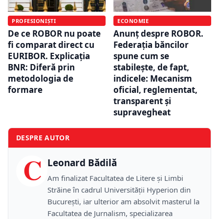
PROFESIONIȘTI
ECONOMIE
De ce ROBOR nu poate
Anunț despre ROBOR.
fi comparat direct cu
Federația băncilor
EURIBOR. Explicația
spune cum se
BNR: Diferă prin
stabilește, de fapt,
metodologia de
indicele: Mecanism
formare
oficial, reglementat,
transparent și
supravegheat
DESPRE AUTOR
C
Leonard Bădilă
Am finalizat Facultatea de Litere și Limbi
Străine în cadrul Universității Hyperion din
București, iar ulterior am absolvit masterul la
Facultatea de Jurnalism, specializarea