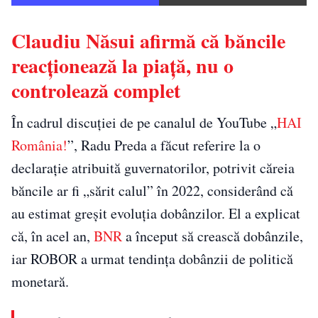
Claudiu Năsui afirmă că băncile
reacționează la piață, nu o
controlează complet
În cadrul discuției de pe canalul de YouTube „
HAI
România!
”, Radu Preda a făcut referire la o
declarație atribuită guvernatorilor, potrivit căreia
băncile ar fi „sărit calul” în 2022, considerând că
au estimat greșit evoluția dobânzilor. El a explicat
că, în acel an,
BNR
a început să crească dobânzile,
iar ROBOR a urmat tendința dobânzii de politică
monetară.