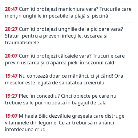
20:47
Cum îți protejezi manichiura vara? Trucurile care
mențin unghiile impecabile la plajă și piscină
20:27
Cum îți protejezi unghiile de la picioare vara?
Sfaturi pentru a preveni infecțiile, uscarea și
traumatismele
20:07
Cum îți protejezi călcâiele vara? Trucurile care
previn uscarea și crăparea pielii în sezonul cald
19:47
Nu contează doar ce mănânci, ci și când! Ora
meselor este legată de sănătatea creierului
19:27
Pleci în concediu? Cinci obiecte pe care nu
trebuie să le pui niciodată în bagajul de cală
19:07
Mihaela Bilic dezvăluie greșeala care distruge
vitaminele din legume. Ce ar trebui să mănânci
întotdeauna crud