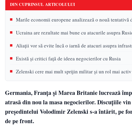
DIN CUPRINSUL ARTICOLULUI
Marile economii europene analizează o nouă tentativă 
Ucraina are rezultate mai bune cu atacurile asupra Rusi
Aliații vor să evite încă o iarnă de atacuri asupra infras
Există și critici față de ideea negocierilor cu Rusia
Zelenski cere mai mult sprijin militar și un rol mai acti
Germania, Franța și Marea Britanie lucrează împre
atrasă din nou la masa negocierilor. Discuțiile vi
președintelui Volodimir Zelenski s-a întărit, pe fo
de pe front.