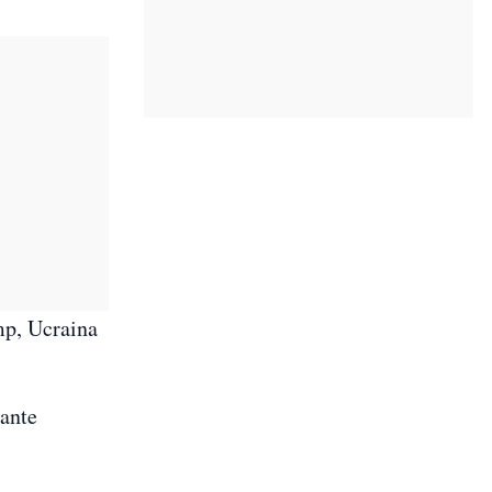
imp, Ucraina
tante