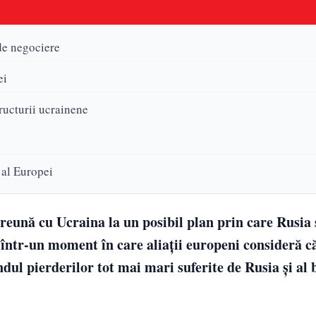
de negociere
ei
tructurii ucrainene
v al Europei
ună cu Ucraina la un posibil plan prin care Rusia s
n într-un moment în care aliații europeni consideră c
ndul pierderilor tot mai mari suferite de Rusia și al 