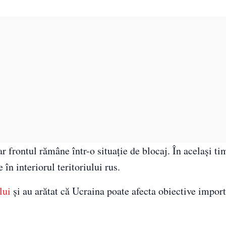
ar frontul rămâne într-o situație de blocaj. În același t
în interiorul teritoriului rus.
lui
și au arătat că Ucraina poate afecta obiective impor