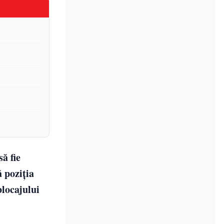
ă fie
ă poziția
blocajului