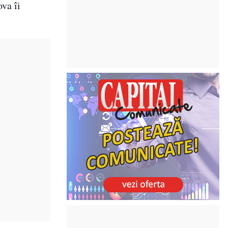
ova îi