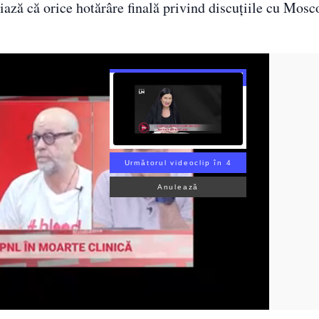
niază că orice hotărâre finală privind discuțiile cu Mosc
Următorul videoclip în 3
Anulează