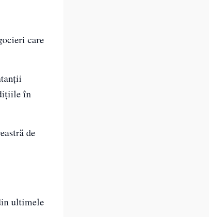
gocieri care
tanții
ițiile în
reastră de
din ultimele