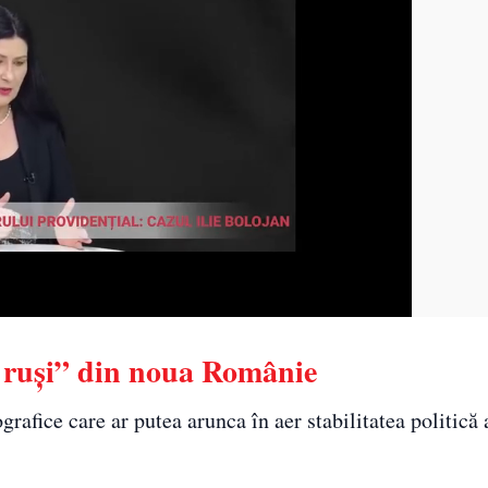
i ruși” din noua Românie
grafice care ar putea arunca în aer stabilitatea politică 