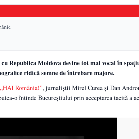
mânie
 cu Republica Moldova devine tot mai vocal în spațiu
mografice ridică semne de întrebare majore.
„HAI România!”
, jurnaliștii Mirel Curea și Dan Andro
utea-o întinde Bucureștiului prin acceptarea tacită a ac