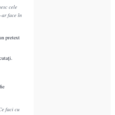
nesc cele
-ar face în
un pretext
cutați.
fie
Ce faci cu