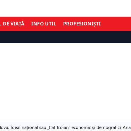
L DE VIAȚĂ
INFO UTIL
PROFESIONIȘTI
va. Ideal național sau „Cal Troian” economic și demografic? Anali