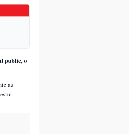
l public, o
nic au
estui