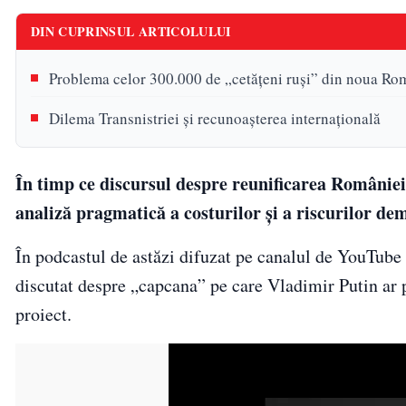
DIN CUPRINSUL ARTICOLULUI
Problema celor 300.000 de „cetățeni ruși” din noua Ro
Dilema Transnistriei și recunoașterea internațională
În timp ce discursul despre reunificarea României
analiză pragmatică a costurilor și a riscurilor de
În podcastul de astăzi difuzat pe canalul de YouTube
discutat despre „capcana” pe care Vladimir Putin ar p
proiect.