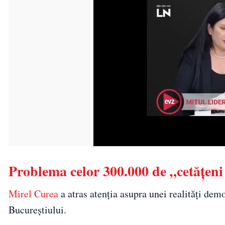
Problema celor 300.000 de „cetățen
Mirel Curea
a atras atenția asupra unei realități demo
Bucureștiului.