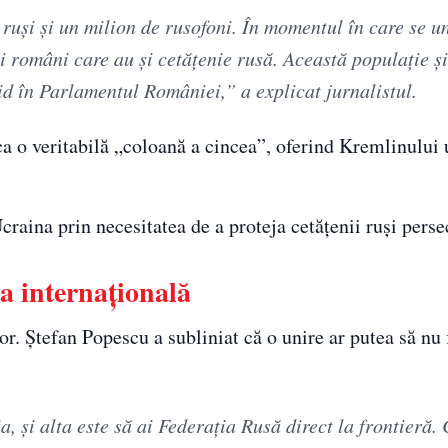
uși și un milion de rusofoni. În momentul în care se u
i români care au și cetățenie rusă. Această populație și
id în Parlamentul României,” a explicat jurnalistul.
ca o veritabilă „coloană a cincea”, oferind Kremlinului 
Ucraina prin necesitatea de a proteja cetățenii ruși perse
a internațională
lor. Ștefan Popescu a subliniat că o unire ar putea să nu 
, și alta este să ai Federația Rusă direct la frontieră. 