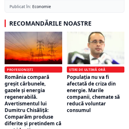
Publicat în:
Economie
RECOMANDĂRILE NOASTRE
PROFESIONIȘTI
ȘTIRI DE ULTIMĂ ORĂ
România compară
Populația nu va fi
greșit cărbunele,
afectată de criza din
gazele și energia
energie. Marile
regenerabilă.
companii, chemate să
Avertismentul lui
reducă voluntar
Dumitru Chisăliță:
consumul
Comparăm produse
diferite și pretindem că