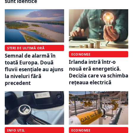
sunt identice
ȘTIRI DE ULTIMĂ ORĂ
ECONOMIE
Semnal de alarmă în
Irlanda intră într-o
toată Europa. Două
nouă eră energetică.
fluvii esențiale au ajuns
Decizia care va schimba
la niveluri fără
rețeaua electrică
precedent
INFO UTIL
ECONOMIE