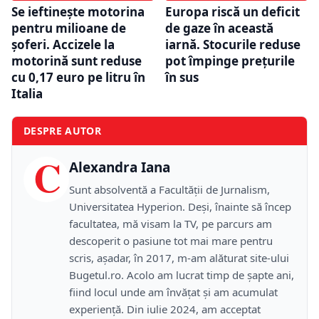
Se ieftinește motorina
Europa riscă un deficit
pentru milioane de
de gaze în această
șoferi. Accizele la
iarnă. Stocurile reduse
motorină sunt reduse
pot împinge prețurile
cu 0,17 euro pe litru în
în sus
Italia
DESPRE AUTOR
C
Alexandra Iana
Sunt absolventă a Facultății de Jurnalism,
Universitatea Hyperion. Deși, înainte să încep
facultatea, mă visam la TV, pe parcurs am
descoperit o pasiune tot mai mare pentru
scris, așadar, în 2017, m-am alăturat site-ului
Bugetul.ro. Acolo am lucrat timp de șapte ani,
fiind locul unde am învățat și am acumulat
experiență. Din iulie 2024, am acceptat