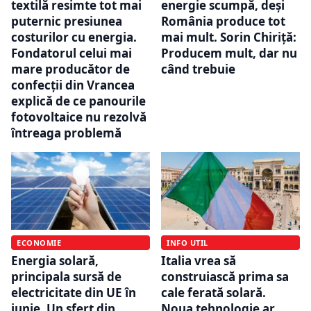
textilă resimte tot mai
energie scumpă, deși
puternic presiunea
România produce tot
costurilor cu energia.
mai mult. Sorin Chiriță:
Fondatorul celui mai
Producem mult, dar nu
mare producător de
când trebuie
confecții din Vrancea
explică de ce panourile
fotovoltaice nu rezolvă
întreaga problemă
ECONOMIE
INFO UTIL
Energia solară,
Italia vrea să
principala sursă de
construiască prima sa
electricitate din UE în
cale ferată solară.
iunie. Un sfert din
Noua tehnologie ar