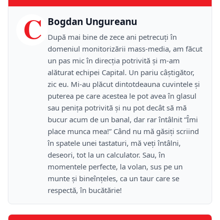
C
Bogdan Ungureanu
După mai bine de zece ani petrecuţi în
domeniul monitorizării mass-media, am făcut
un pas mic în direcţia potrivită şi m-am
alăturat echipei Capital. Un pariu câştigător,
zic eu. Mi-au plăcut dintotdeauna cuvintele şi
puterea pe care acestea le pot avea în glasul
sau peniţa potrivită şi nu pot decât să mă
bucur acum de un banal, dar rar întâlnit “Îmi
place munca mea!” Când nu mă găsiţi scriind
în spatele unei tastaturi, mă veţi întâlni,
deseori, tot la un calculator. Sau, în
momentele perfecte, la volan, sus pe un
munte şi bineînţeles, ca un taur care se
respectă, în bucătărie!