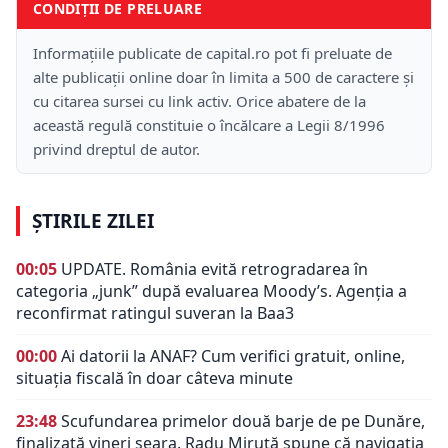
CONDIȚII DE PRELUARE
Informațiile publicate de capital.ro pot fi preluate de
alte publicații online doar în limita a 500 de caractere și
cu citarea sursei cu link activ. Orice abatere de la
această regulă constituie o încălcare a Legii 8/1996
privind dreptul de autor.
ȘTIRILE ZILEI
00:05
UPDATE. România evită retrogradarea în
categoria „junk” după evaluarea Moody’s. Agenția a
reconfirmat ratingul suveran la Baa3
00:00
Ai datorii la ANAF? Cum verifici gratuit, online,
situația fiscală în doar câteva minute
23:48
Scufundarea primelor două barje de pe Dunăre,
finalizată vineri seara. Radu Miruță spune că navigația