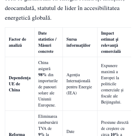
deocamdată, statutul de lider în accesibilitatea
energetică globală.
Date
Impact
Factor de
statistice /
Sursa
estimat și
analiză
Măsuri
informațiilor
relevanță
concrete
comercială
China
Expunere
asigură
maximă a
98%
din
Agenția
Dependența
Europei la
importurile
Internațională
UE de
politicile
de panouri
pentru Energie
China
comerciale și
solare ale
(IEA)
fiscale ale
Uniunii
Beijingului.
Europene.
Eliminarea
rambursării
Presiune directă
TVA de
de creștere cu
Date
Reforma
9%
10%
la
circa
a