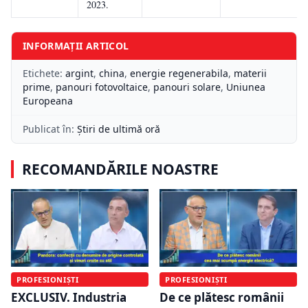
2023.
INFORMAȚII ARTICOL
Etichete:
argint
,
china
,
energie regenerabila
,
materii
prime
,
panouri fotovoltaice
,
panouri solare
,
Uniunea
Europeana
Publicat în:
Știri de ultimă oră
RECOMANDĂRILE NOASTRE
PROFESIONIȘTI
PROFESIONIȘTI
EXCLUSIV. Industria
De ce plătesc românii