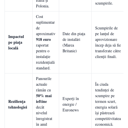
Italia și
scumpirile.
Polonia.
Cost
suplimentar
de
Scumpirile de
aproximativ
Date din piața
pe lanțul de
Impactul
918 euro
de instalări
aprovizionare
pe piața
raportat
(Marea
încep deja să fie
locală
pentru o
Britanie)
transferate către
instalație
clienții finali.
rezidențială
standard.
Panourile
actuale
În ciuda
rămân cu
tendinței de
50% mai
scumpire pe
Experți în
Reziliența
ieftine
termen scurt,
energie /
tehnologiei
decât
energia solară
Euronews
nivelul
își păstrează
înregistrat
competitivitatea
în anul
economică.