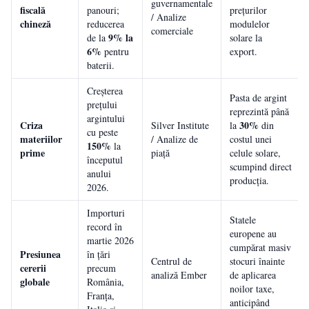
guvernamentale
fiscală
panouri;
prețurilor
/ Analize
chineză
reducerea
modulelor
comerciale
9% la
de la
solare la
6%
pentru
export.
baterii.
Creșterea
Pasta de argint
prețului
reprezintă până
argintului
Criza
30%
Silver Institute
la
din
cu peste
materiilor
/ Analize de
costul unei
150%
la
prime
piață
celule solare,
începutul
scumpind direct
anului
producția.
2026.
Importuri
Statele
record în
europene au
martie 2026
cumpărat masiv
Presiunea
în țări
Centrul de
stocuri înainte
cererii
precum
analiză Ember
de aplicarea
globale
România,
noilor taxe,
Franța,
anticipând