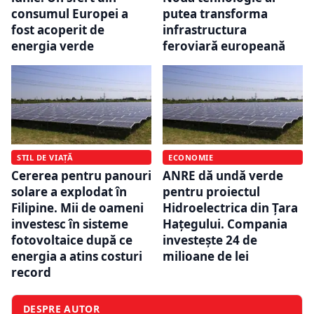
consumul Europei a
putea transforma
fost acoperit de
infrastructura
energia verde
feroviară europeană
STIL DE VIAȚĂ
ECONOMIE
Cererea pentru panouri
ANRE dă undă verde
solare a explodat în
pentru proiectul
Filipine. Mii de oameni
Hidroelectrica din Țara
investesc în sisteme
Hațegului. Compania
fotovoltaice după ce
investește 24 de
energia a atins costuri
milioane de lei
record
DESPRE AUTOR