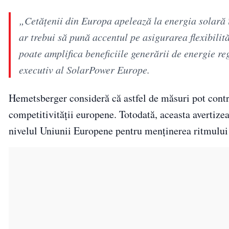
„Cetățenii din Europa apelează la energia solară î
ar trebui să pună accentul pe asigurarea flexibilită
poate amplifica beneficiile generării de energie 
executiv al SolarPower Europe.
Hemetsberger consideră că astfel de măsuri pot contri
competitivității europene. Totodată, aceasta avertize
nivelul Uniunii Europene pentru menținerea ritmului ac