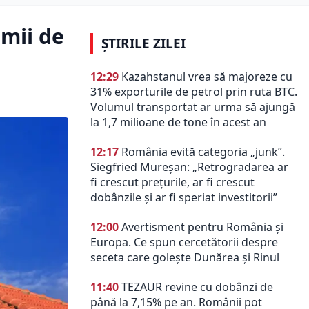
mii de
ȘTIRILE ZILEI
12:29
Kazahstanul vrea să majoreze cu
31% exporturile de petrol prin ruta BTC.
Volumul transportat ar urma să ajungă
la 1,7 milioane de tone în acest an
12:17
România evită categoria „junk”.
Siegfried Mureșan: „Retrogradarea ar
fi crescut preţurile, ar fi crescut
dobânzile şi ar fi speriat investitorii”
12:00
Avertisment pentru România și
Europa. Ce spun cercetătorii despre
seceta care golește Dunărea și Rinul
11:40
TEZAUR revine cu dobânzi de
până la 7,15% pe an. Românii pot