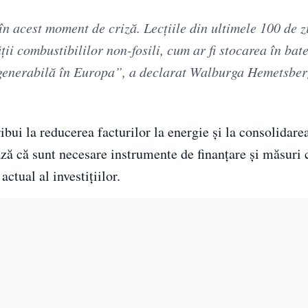
n acest moment de criză. Lecțiile din ultimele 100 de z
ții combustibililor non-fosili, cum ar fi stocarea în bate
regenerabilă în Europa”, a declarat Walburga Hemetsberg
bui la reducerea facturilor la energie și la consolidare
ază că sunt necesare instrumente de finanțare și măsuri 
tual al investițiilor.