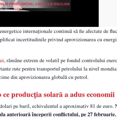
energetice internaționale continuă să fie afectate de fluc
lificat incertitudinile privind aprovizionarea cu energi
ui
, rămâne extrem de volatil pe fondul controlului exerc
nte rute pentru transportul petrolului la nivel mondial
cime din aprovizionarea globală cu petrol.
mp ce producția solară a adus economii
 dolari pe baril, echivalentul a aproximativ 81 de euro. 
 anterioară începerii conflictului, pe 27 februarie.