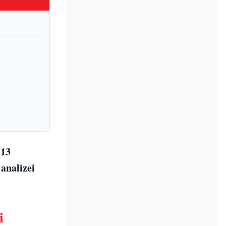
 13
 analizei
i