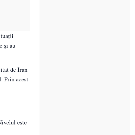
tuații
e și au
itat de Iran
. Prin acest
Nivelul este