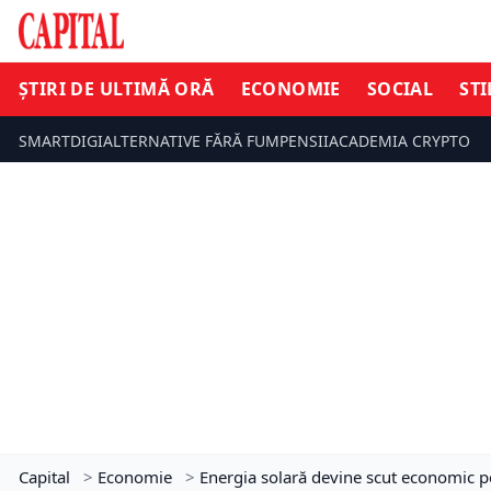
ȘTIRI DE ULTIMĂ ORĂ
ECONOMIE
SOCIAL
STI
SMARTDIGI
ALTERNATIVE FĂRĂ FUM
PENSII
ACADEMIA CRYPTO
Capital
>
Economie
>
Energia solară devine scut economic p