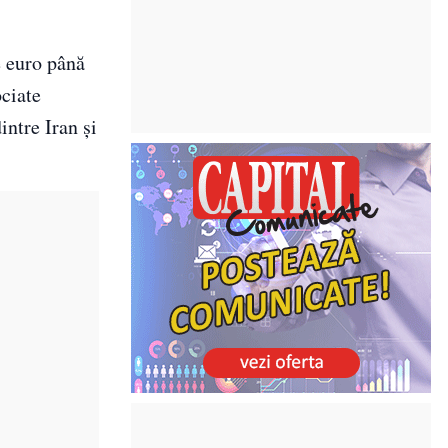
e euro până
ociate
intre Iran și