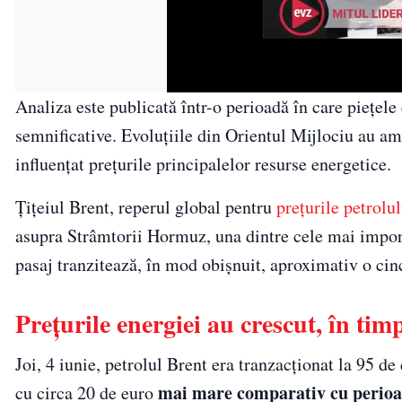
Analiza este publicată într-o perioadă în care piețele 
semnificative. Evoluțiile din Orientul Mijlociu au amp
influențat prețurile principalelor resurse energetice.
Țițeiul Brent, reperul global pentru
prețurile petrolul
asupra Strâmtorii Hormuz, una dintre cele mai importa
pasaj tranzitează, în mod obișnuit, aproximativ o cin
Prețurile energiei au crescut, în ti
Joi, 4 iunie, petrolul Brent era tranzacționat la 95 de
mai mare comparativ cu perioada
cu circa 20 de euro