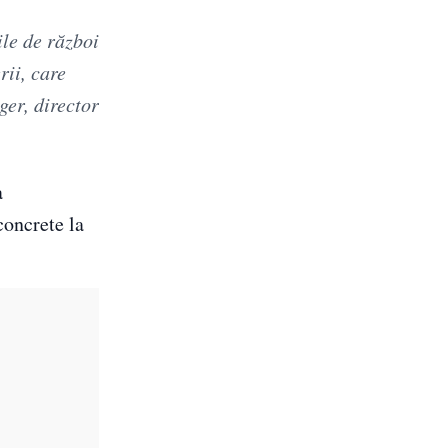
ile de război
rii, care
er, director
a
concrete la