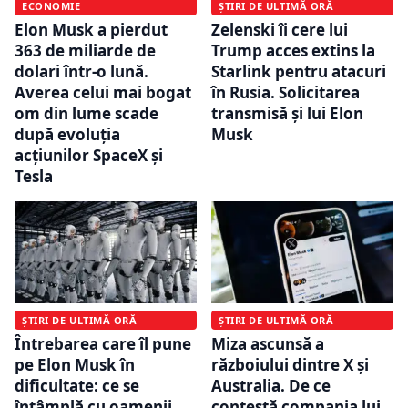
ECONOMIE
ȘTIRI DE ULTIMĂ ORĂ
Elon Musk a pierdut
Zelenski îi cere lui
363 de miliarde de
Trump acces extins la
dolari într-o lună.
Starlink pentru atacuri
Averea celui mai bogat
în Rusia. Solicitarea
om din lume scade
transmisă și lui Elon
după evoluția
Musk
acțiunilor SpaceX și
Tesla
ȘTIRI DE ULTIMĂ ORĂ
ȘTIRI DE ULTIMĂ ORĂ
Întrebarea care îl pune
Miza ascunsă a
pe Elon Musk în
războiului dintre X și
dificultate: ce se
Australia. De ce
întâmplă cu oamenii
contestă compania lui