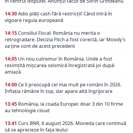
în centrul disputei. Anunțul făcut de Sorin Grindeanu
14:30
Adio plăți cash fără restricții! Când intră în
vigoare regula europeană
14:15
Consiliul Fiscal: România nu merita o
retrogradare. Decizia Fitch a fost corectă, iar Moody’s
va ține cont de acest precedent
14:05
Un nou cutremur în România. Unde a fost
resimțită mișcarea seismică înregistrată joi după-
amiază
14:00
Ce îi preocupă cel mai mult pe români în 2026.
Inflația rămâne în top, dar apare altă îngrijorare
13:45
România, la coada Europei: doar 3 din 10 firme
au tehnologie cloud
13:41
Curs BNR, 6 august 2026. Moneda care continuă
să se aprecieze în fața leului