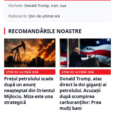
Etichete:
Donald Trump
,
iran
,
sua
Publicat în:
Știri de ultimă oră
RECOMANDĂRILE NOASTRE
ȘTIRI DE ULTIMĂ ORĂ
ȘTIRI DE ULTIMĂ ORĂ
Prețul petrolului scade
Donald Trump, atac
după un anunț
direct la doi giganți ai
neașteptat din Orientul
petrolului. Acuzații
Mijlociu. Miza este una
după scumpirea
strategică
carburanților: Prea
mulți bani