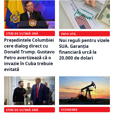
ȘTIRI DE ULTIMĂ ORĂ
INFO UTIL
Preşedintele Columbiei
Noi reguli pentru vizele
cere dialog direct cu
SUA. Garanția
Donald Trump. Gustavo
financiară urcă la
Petro avertizează că o
20.000 de dolari
invazie în Cuba trebuie
evitată
ECONOMIE
ȘTIRI DE ULTIMĂ ORĂ