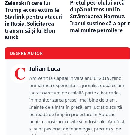
Prețul petrolului urcă
Zelenski îi cere lui
după noi tensiuni în
Trump acces extins la
Strâmtoarea Hormuz.
Starlink pentru atacuri
Iranul susține că a oprit
în Rusia. Solicitarea
mai multe petroliere
transmisă și lui Elon
Musk
DESPRE AUTOR
C
Iulian Luca
Am venit la Capital în vara anului 2019, fiind
prima mea experiență ca jurnalist după ce am
lucrat oarecum de cealaltă parte a baricadei,
în monitorizarea presei, mai bine de 8 ani.
Înainte de a intra în presă, am lucrat o scurtă
perioadă de timp în proiectare în Autocad
pentru construcții civile și industriale. Am fost
și sunt pasionat de tehnologie, precum și de