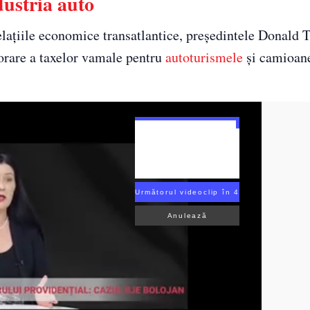
ustria auto
relațiile economice transatlantice, președintele Donald
jorare a taxelor vamale pentru
autoturismele
și camioan
Următorul videoclip în 3
Anulează