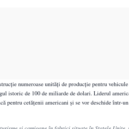
strucție numeroase unități de producție pentru vehicule 
gul istoric de 100 de miliarde de dolari. Liderul americ
ă pentru cetățenii americani și se vor deschide într-un 
turisme şi camioane în fabrici situate în Statele Unite, 