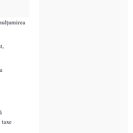
emulțumirea
t,
ța
ă
e taxe