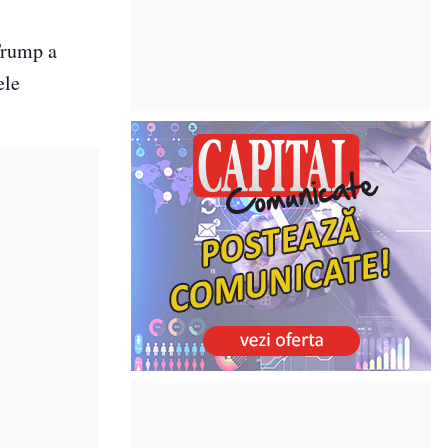
 Trump a
ele