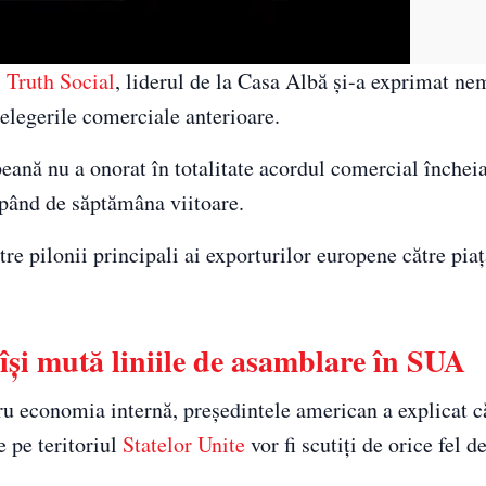
,
Truth Social
, liderul de la Casa Albă și-a exprimat n
țelegerile comerciale anterioare.
nă nu a onorat în totalitate acordul comercial încheia
pând de săptămâna viitoare.
tre pilonii principali ai exporturilor europene către pia
 își mută liniile de asamblare în SUA
ru economia internă, președintele american a explicat c
e pe teritoriul
Statelor Unite
vor fi scutiți de orice fel d