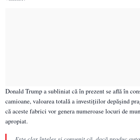
Donald Trump a subliniat că în prezent se află în con
camioane, valoarea totală a investițiilor depășind pra
că aceste fabrici vor genera numeroase locuri de munc
apropiat.
„Este clar înţeles şi convenit că, dacă produc auto