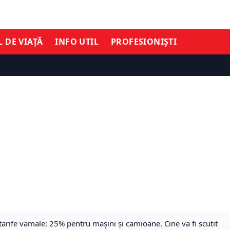
L DE VIAȚĂ
INFO UTIL
PROFESIONIȘTI
rife vamale: 25% pentru mașini și camioane. Cine va fi scutit