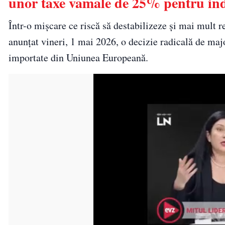
unor taxe vamale de 25% pentru ind
Într-o mișcare ce riscă să destabilizeze și mai mult 
anunțat vineri, 1 mai 2026, o decizie radicală de ma
importate din Uniunea Europeană.