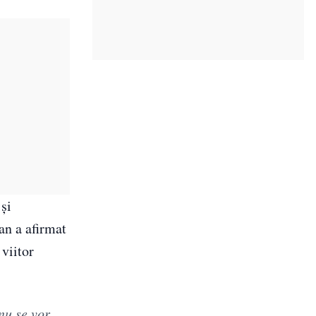
și
an a afirmat
viitor
nu se vor