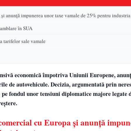
și anunță impunerea unor taxe vamale de 25% pentru industria
 asamblare în SUA
a tarifelor sale vamale
ensivă economică împotriva Uniunii Europene, anun
le de autovehicule. Decizia, argumentată prin nere
 pe fondul unor tensiuni diplomatice majore legate d
reștere.
comercial cu Europa și anunță impun