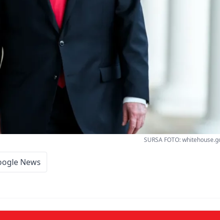
SURSA FOTO: whitehouse.go
oogle News