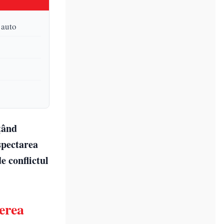
 auto
țând
spectarea
e conflictul
erea