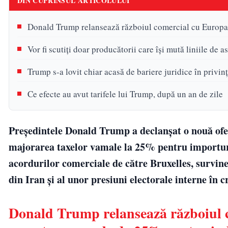
DIN CUPRINSUL ARTICOLULUI
Donald Trump relansează războiul comercial cu Europa 
Vor fi scutiți doar producătorii care își mută liniile de
Trump s-a lovit chiar acasă de bariere juridice în privinț
Ce efecte au avut tarifele lui Trump, după un an de zile
Președintele Donald Trump a declanșat o nouă of
majorarea taxelor vamale la 25% pentru importuri
acordurilor comerciale de către Bruxelles, survine
din Iran și al unor presiuni electorale interne în c
Donald Trump relansează războiul 