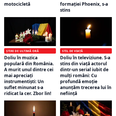
formației Phoenix, s-a
motocicletă
stins
ȘTIRI DE ULTIMĂ ORĂ
STIL DE VIAȚĂ
Doliu în muzica
Doliu în televiziune. S-a
populară din România.
stins din viață actorul
A murit unul dintre cei
dintr-un serial iubit de
mai apreciați
mulți români: Cu
instrumentiști: Un
profundă emoție
suflet minunat s-a
anunțăm trecerea lui în
ridicat la cer. Zbor lin!
neființă