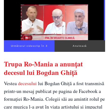
Următorul videoclip în 2
Anulează
Trupa Ro-Mania a anunțat
decesul lui Bogdan Ghiță
Vestea
decesului
lui Bogdan Ghiță a fost transmisă
printr-un mesaj publicat pe pagina de Facebook a
formației Ro-Mania. Colegii săi au amintit rolul pe
care muzica l-a avut în viața artistului și impactul