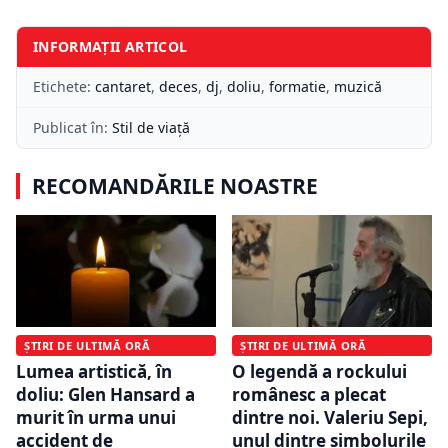
INFORMAȚII ARTICOL
Etichete:
cantaret
,
deces
,
dj
,
doliu
,
formatie
,
muzică
Publicat în:
Stil de viață
RECOMANDĂRILE NOASTRE
ȘTIRI DE ULTIMĂ ORĂ
ȘTIRI DE ULTIMĂ ORĂ
O legendă a rockului
Lumea artistică, în
românesc a plecat
doliu: Glen Hansard a
dintre noi. Valeriu Sepi,
murit în urma unui
unul dintre simbolurile
accident de