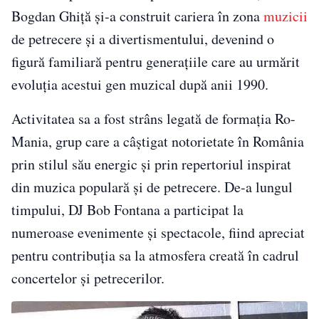
Bogdan Ghiță și-a construit cariera în zona
muzicii
de petrecere și a divertismentului, devenind o
figură familiară pentru generațiile care au urmărit
evoluția acestui gen muzical după anii 1990.
Activitatea sa a fost strâns legată de formația Ro-
Mania, grup care a câștigat notorietate în România
prin stilul său energic și prin repertoriul inspirat
din muzica populară și de petrecere. De-a lungul
timpului, DJ Bob Fontana a participat la
numeroase evenimente și spectacole, fiind apreciat
pentru contribuția sa la atmosfera creată în cadrul
concertelor și petrecerilor.