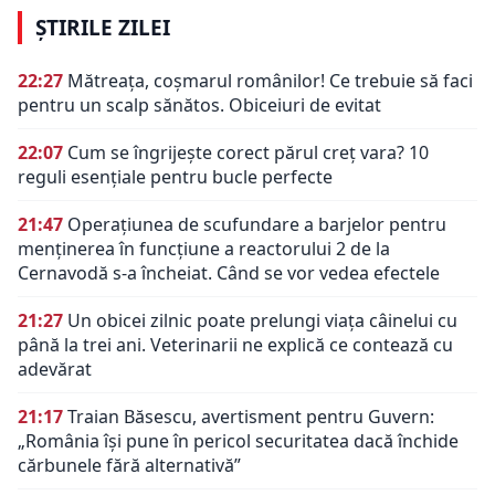
ȘTIRILE ZILEI
22:27
Mătreața, coșmarul românilor! Ce trebuie să faci
pentru un scalp sănătos. Obiceiuri de evitat
22:07
Cum se îngrijește corect părul creț vara? 10
reguli esențiale pentru bucle perfecte
21:47
Operațiunea de scufundare a barjelor pentru
menținerea în funcțiune a reactorului 2 de la
Cernavodă s-a încheiat. Când se vor vedea efectele
21:27
Un obicei zilnic poate prelungi viața câinelui cu
până la trei ani. Veterinarii ne explică ce contează cu
adevărat
21:17
Traian Băsescu, avertisment pentru Guvern:
„România își pune în pericol securitatea dacă închide
cărbunele fără alternativă”