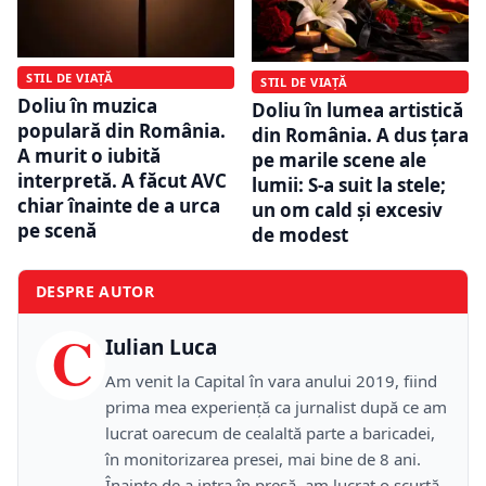
STIL DE VIAȚĂ
STIL DE VIAȚĂ
Doliu în muzica
Doliu în lumea artistică
populară din România.
din România. A dus țara
A murit o iubită
pe marile scene ale
interpretă. A făcut AVC
lumii: S-a suit la stele;
chiar înainte de a urca
un om cald și excesiv
pe scenă
de modest
DESPRE AUTOR
C
Iulian Luca
Am venit la Capital în vara anului 2019, fiind
prima mea experiență ca jurnalist după ce am
lucrat oarecum de cealaltă parte a baricadei,
în monitorizarea presei, mai bine de 8 ani.
Înainte de a intra în presă, am lucrat o scurtă