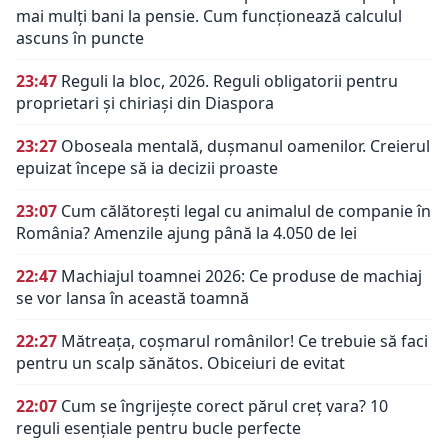
mai mulți bani la pensie. Cum funcționează calculul
ascuns în puncte
23:47
Reguli la bloc, 2026. Reguli obligatorii pentru
proprietari și chiriași din Diaspora
23:27
Oboseala mentală, dușmanul oamenilor. Creierul
epuizat începe să ia decizii proaste
23:07
Cum călătorești legal cu animalul de companie în
România? Amenzile ajung până la 4.050 de lei
22:47
Machiajul toamnei 2026: Ce produse de machiaj
se vor lansa în această toamnă
22:27
Mătreața, coșmarul românilor! Ce trebuie să faci
pentru un scalp sănătos. Obiceiuri de evitat
22:07
Cum se îngrijește corect părul creț vara? 10
reguli esențiale pentru bucle perfecte