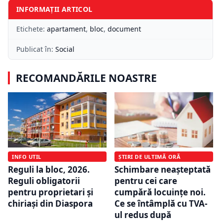
INFORMAȚII ARTICOL
Etichete:
apartament
,
bloc
,
document
Publicat în:
Social
RECOMANDĂRILE NOASTRE
ȘTIRI DE ULTIMĂ ORĂ
INFO UTIL
Schimbare neașteptată
Reguli la bloc, 2026.
pentru cei care
Reguli obligatorii
cumpără locuințe noi.
pentru proprietari și
Ce se întâmplă cu TVA-
chiriași din Diaspora
ul redus după