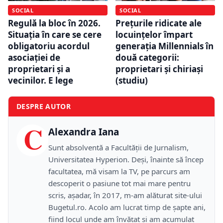
SOCIAL
SOCIAL
Regulă la bloc în 2026.
Prețurile ridicate ale
Situația în care se cere
locuințelor împart
obligatoriu acordul
generația Millennials în
asociației de
două categorii:
proprietari și a
proprietari și chiriași
vecinilor. E lege
(studiu)
DESPRE AUTOR
C
Alexandra Iana
Sunt absolventă a Facultății de Jurnalism,
Universitatea Hyperion. Deși, înainte să încep
facultatea, mă visam la TV, pe parcurs am
descoperit o pasiune tot mai mare pentru
scris, așadar, în 2017, m-am alăturat site-ului
Bugetul.ro. Acolo am lucrat timp de șapte ani,
fiind locul unde am învățat și am acumulat