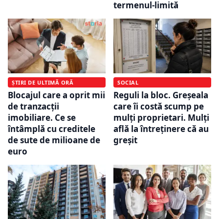
termenul-limită
ȘTIRI DE ULTIMĂ ORĂ
SOCIAL
Blocajul care a oprit mii
Reguli la bloc. Greșeala
de tranzacții
care îi costă scump pe
imobiliare. Ce se
mulți proprietari. Mulți
întâmplă cu creditele
află la întreținere că au
de sute de milioane de
greșit
euro