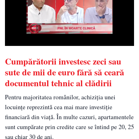
Cumpărătorii investesc zeci sau
sute de mii de euro fără să ceară
documentul tehnic al clădirii
Pentru majoritatea românilor, achiziția unei
locuințe reprezintă cea mai mare investiție
financiară din viață. În multe cazuri, apartamentele
sunt cumpărate prin credite care se întind pe 20, 25
sau chiar 30 de ani.