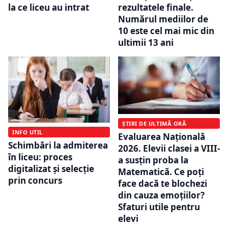
la ce liceu au intrat
rezultatele finale.
Numărul mediilor de
10 este cel mai mic din
ultimii 13 ani
ȘTIRI DE ULTIMĂ ORĂ
INFO UTIL
Evaluarea Națională
Schimbări la admiterea
2026. Elevii clasei a VIII-
în liceu: proces
a susțin proba la
digitalizat și selecție
Matematică. Ce poți
prin concurs
face dacă te blochezi
din cauza emoțiilor?
Sfaturi utile pentru
elevi