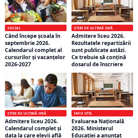
SOCIAL
ȘTIRI DE ULTIMĂ ORĂ
Când începe școala în
Admitere liceu 2026.
septembrie 2026.
Rezultatele repartizării
Calendarul complet al
sunt publicate astăzi.
cursurilor și vacanțelor
Ce trebuie să conțină
2026-2027
dosarul de înscriere
ȘTIRI DE ULTIMĂ ORĂ
INFO UTIL
Admitere liceu 2026.
Evaluarea Națională
Calendarul complet și
2026. Ministerul
data la care elevii află
Educației a anunțat