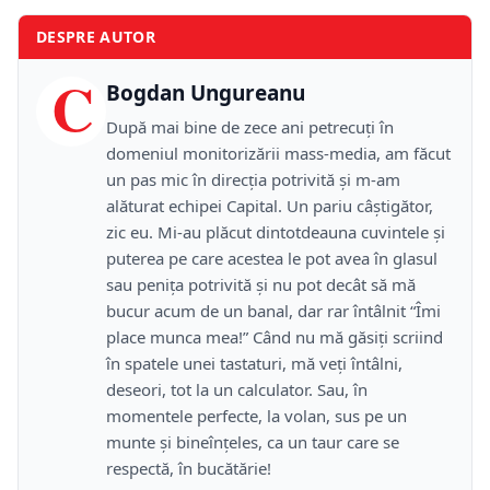
DESPRE AUTOR
C
Bogdan Ungureanu
După mai bine de zece ani petrecuţi în
domeniul monitorizării mass-media, am făcut
un pas mic în direcţia potrivită şi m-am
alăturat echipei Capital. Un pariu câştigător,
zic eu. Mi-au plăcut dintotdeauna cuvintele şi
puterea pe care acestea le pot avea în glasul
sau peniţa potrivită şi nu pot decât să mă
bucur acum de un banal, dar rar întâlnit “Îmi
place munca mea!” Când nu mă găsiţi scriind
în spatele unei tastaturi, mă veţi întâlni,
deseori, tot la un calculator. Sau, în
momentele perfecte, la volan, sus pe un
munte şi bineînţeles, ca un taur care se
respectă, în bucătărie!