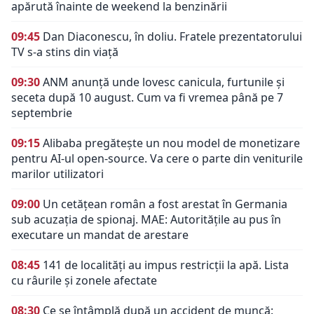
apărută înainte de weekend la benzinării
09:45
Dan Diaconescu, în doliu. Fratele prezentatorului
TV s-a stins din viață
09:30
ANM anunță unde lovesc canicula, furtunile și
seceta după 10 august. Cum va fi vremea până pe 7
septembrie
09:15
Alibaba pregătește un nou model de monetizare
pentru AI-ul open-source. Va cere o parte din veniturile
marilor utilizatori
09:00
Un cetățean român a fost arestat în Germania
sub acuzația de spionaj. MAE: Autorităţile au pus în
executare un mandat de arestare
08:45
141 de localități au impus restricții la apă. Lista
cu râurile și zonele afectate
08:30
Ce se întâmplă după un accident de muncă: