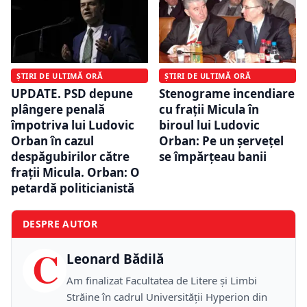
ȘTIRI DE ULTIMĂ ORĂ
ȘTIRI DE ULTIMĂ ORĂ
UPDATE. PSD depune
Stenograme incendiare
plângere penală
cu frații Micula în
împotriva lui Ludovic
biroul lui Ludovic
Orban în cazul
Orban: Pe un șervețel
despăgubirilor către
se împărțeau banii
frații Micula. Orban: O
petardă politicianistă
DESPRE AUTOR
C
Leonard Bădilă
Am finalizat Facultatea de Litere și Limbi
Străine în cadrul Universității Hyperion din