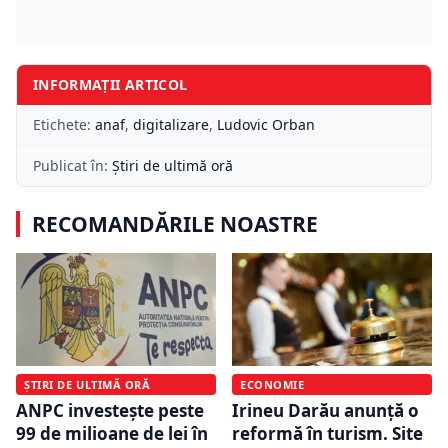
INFORMAȚII ARTICOL
Etichete:
anaf
,
digitalizare
,
Ludovic Orban
Publicat în:
Știri de ultimă oră
RECOMANDĂRILE NOASTRE
ȘTIRI DE ULTIMĂ ORĂ
ECONOMIE
ANPC investește peste
Irineu Darău anunță o
99 de milioane de lei în
reformă în turism. Site