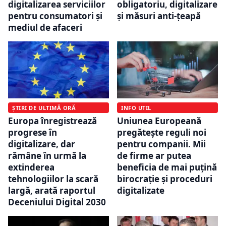
digitalizarea serviciilor
obligatoriu, digitalizare
pentru consumatori și
și măsuri anti-țeapă
mediul de afaceri
ȘTIRI DE ULTIMĂ ORĂ
INFO UTIL
Europa înregistrează
Uniunea Europeană
progrese în
pregătește reguli noi
digitalizare, dar
pentru companii. Mii
rămâne în urmă la
de firme ar putea
extinderea
beneficia de mai puțină
tehnologiilor la scară
birocrație și proceduri
largă, arată raportul
digitalizate
Deceniului Digital 2030