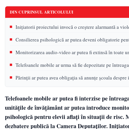
DIN CUPRINSUL ARTICOLULUI
Inițiatorii proiectului invocă o creștere alarmantă a vio
Consilierea psihologică ar putea deveni obligatorie pentr
Monitorizarea audio-video ar putea fi extinsă în toate u
Telefoanele mobile ar urma să fie depozitate pe întreag
Părinții ar putea avea obligația să anunțe școala despre 
Telefoanele mobile ar putea fi interzise pe întreag
unitățile de învățământ ar putea introduce monitor
psihologică pentru elevii aflați în situații de risc.
dezbatere publică la Camera Deputaților. Inițiato