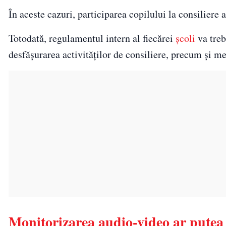
În aceste cazuri, participarea copilului la consiliere 
Totodată, regulamentul intern al fiecărei
școli
va treb
desfășurarea activităților de consiliere, precum și m
Monitorizarea audio-video ar putea f