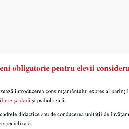
ni obligatorie pentru elevii considera
zează introducerea consimțământului expres al părințil
iliere școlară
și psihologică.
 cadrele didactice sau de conducerea unității de învăță
e specializată.