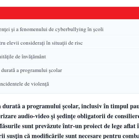
lenței și a fenomenului de cyberbullying în școli
u elevii considerați în situații de risc
nitățile de învățământ
a durată a programului școlar
incidentele de violență
a durată a programului școlar, inclusiv în timpul pau
izare audio-video și ședințe obligatorii de consilier
 Măsurile sunt prevăzute într-un proiect de lege aflat 
rii susțin că modificările sunt necesare pentru comb