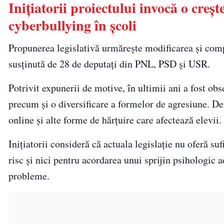
Inițiatorii proiectului invocă o creș
cyberbullying în școli
Propunerea legislativă urmărește modificarea și comp
susținută de 28 de deputați din PNL, PSD și USR.
Potrivit expunerii de motive, în ultimii ani a fost ob
precum și o diversificare a formelor de agresiune. Dep
online și alte forme de hărțuire care afectează elevii.
Inițiatorii consideră că actuala legislație nu oferă su
risc și nici pentru acordarea unui sprijin psihologic a
probleme.