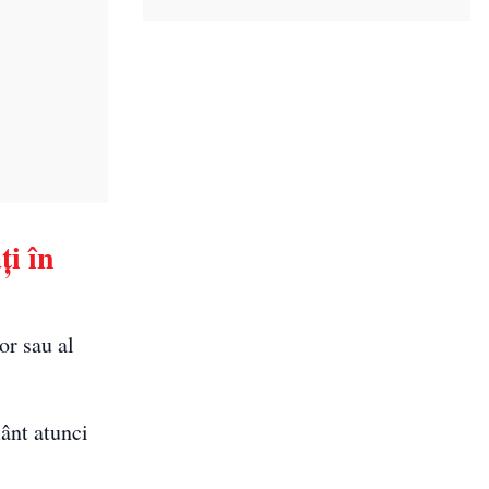
ți în
or sau al
mânt atunci