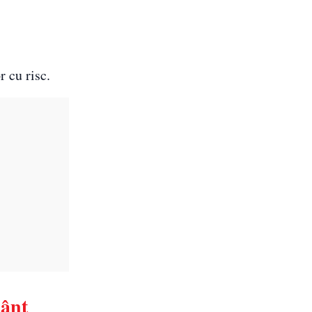
 cu risc.
mânt