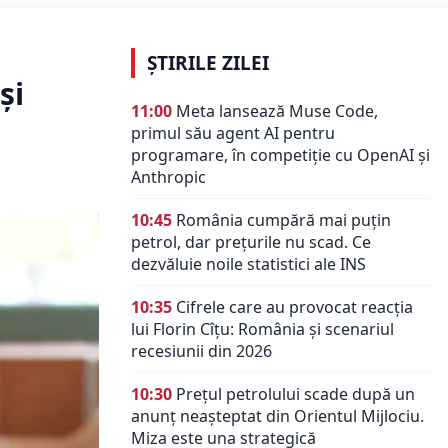
ȘTIRILE ZILEI
și
11:00
Meta lansează Muse Code,
primul său agent AI pentru
programare, în competiție cu OpenAI și
Anthropic
10:45
România cumpără mai puțin
petrol, dar prețurile nu scad. Ce
dezvăluie noile statistici ale INS
10:35
Cifrele care au provocat reacția
lui Florin Cîțu: România și scenariul
recesiunii din 2026
10:30
Prețul petrolului scade după un
anunț neașteptat din Orientul Mijlociu.
Miza este una strategică