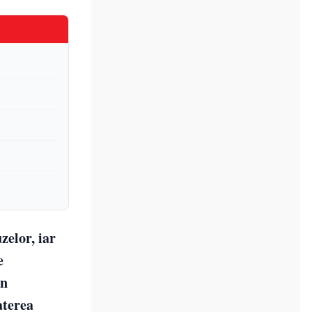
zelor, iar
e
în
aterea