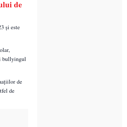
ului de
3 și este
olar,
i bullyingul
uațiilor de
tfel de