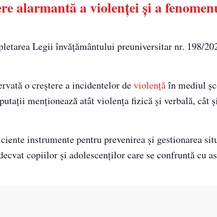
tere alarmantă a violenței și a fenomen
letarea Legii învățământului preuniversitar nr. 198/202
servată o creștere a incidentelor de
violență
în mediul șc
utații menționează atât violența fizică și verbală, cât ș
ficiente instrumente pentru prevenirea și gestionarea sit
decvat copiilor și adolescenților care se confruntă cu as