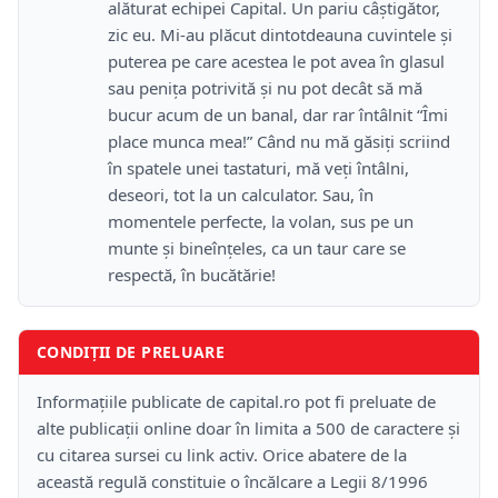
alăturat echipei Capital. Un pariu câştigător,
zic eu. Mi-au plăcut dintotdeauna cuvintele şi
puterea pe care acestea le pot avea în glasul
sau peniţa potrivită şi nu pot decât să mă
bucur acum de un banal, dar rar întâlnit “Îmi
place munca mea!” Când nu mă găsiţi scriind
în spatele unei tastaturi, mă veţi întâlni,
deseori, tot la un calculator. Sau, în
momentele perfecte, la volan, sus pe un
munte şi bineînţeles, ca un taur care se
respectă, în bucătărie!
CONDIȚII DE PRELUARE
Informațiile publicate de capital.ro pot fi preluate de
alte publicații online doar în limita a 500 de caractere și
cu citarea sursei cu link activ. Orice abatere de la
această regulă constituie o încălcare a Legii 8/1996