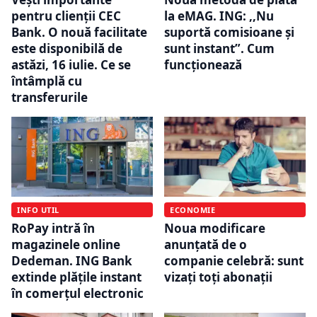
pentru clienții CEC
la eMAG. ING: ,,Nu
Bank. O nouă facilitate
suportă comisioane și
este disponibilă de
sunt instant”. Cum
astăzi, 16 iulie. Ce se
funcționează
întâmplă cu
transferurile
INFO UTIL
ECONOMIE
RoPay intră în
Noua modificare
magazinele online
anunțată de o
Dedeman. ING Bank
companie celebră: sunt
extinde plățile instant
vizați toți abonații
în comerțul electronic