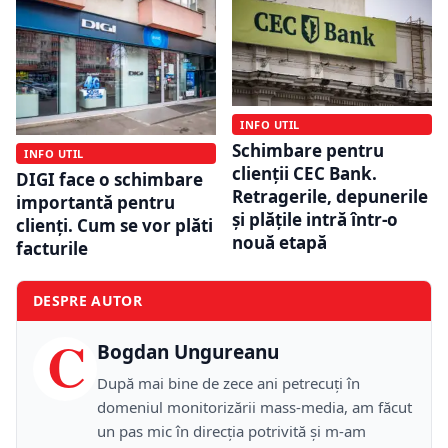
INFO UTIL
Schimbare pentru
INFO UTIL
clienții CEC Bank.
DIGI face o schimbare
Retragerile, depunerile
importantă pentru
și plățile intră într-o
clienți. Cum se vor plăti
nouă etapă
facturile
DESPRE AUTOR
C
Bogdan Ungureanu
După mai bine de zece ani petrecuţi în
domeniul monitorizării mass-media, am făcut
un pas mic în direcţia potrivită şi m-am