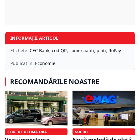
INFORMAȚII ARTICOL
Etichete:
CEC Bank
,
cod QR
,
comercianti
,
plăți
,
RoPay
Publicat în:
Economie
RECOMANDĂRILE NOASTRE
ȘTIRI DE ULTIMĂ ORĂ
SOCIAL
Vești importante
Nouă metodă de plată