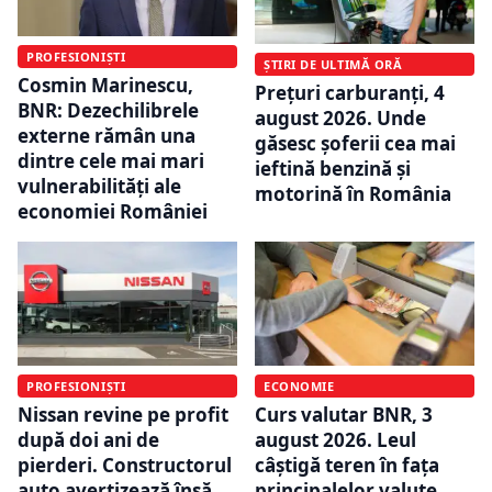
PROFESIONIȘTI
ȘTIRI DE ULTIMĂ ORĂ
Cosmin Marinescu,
Prețuri carburanți, 4
BNR: Dezechilibrele
august 2026. Unde
externe rămân una
găsesc șoferii cea mai
dintre cele mai mari
ieftină benzină și
vulnerabilități ale
motorină în România
economiei României
PROFESIONIȘTI
ECONOMIE
Nissan revine pe profit
Curs valutar BNR, 3
după doi ani de
august 2026. Leul
pierderi. Constructorul
câștigă teren în fața
auto avertizează însă
principalelor valute