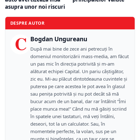
asupra unor noi riscuri
DESPRE AUTOR
C
Bogdan Ungureanu
După mai bine de zece ani petrecuţi în
domeniul monitorizării mass-media, am făcut
un pas mic în direcţia potrivită şi m-am
alăturat echipei Capital. Un pariu câştigător,
zic eu. Mi-au plăcut dintotdeauna cuvintele şi
puterea pe care acestea le pot avea în glasul
sau peniţa potrivită şi nu pot decât să mă
bucur acum de un banal, dar rar întâlnit “Îmi
place munca mea!” Când nu mă găsiţi scriind
în spatele unei tastaturi, mă veţi întâlni,
deseori, tot la un calculator. Sau, în
momentele perfecte, la volan, sus pe un
munte şi bineînţeles, ca un taur care se