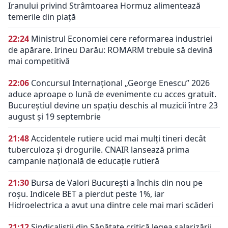
Iranului privind Strâmtoarea Hormuz alimentează
temerile din piață
22:24
Ministrul Economiei cere reformarea industriei
de apărare. Irineu Darău: ROMARM trebuie să devină
mai competitivă
22:06
Concursul Internațional „George Enescu” 2026
aduce aproape o lună de evenimente cu acces gratuit.
Bucureștiul devine un spațiu deschis al muzicii între 23
august și 19 septembrie
21:48
Accidentele rutiere ucid mai mulți tineri decât
tuberculoza și drogurile. CNAIR lansează prima
campanie națională de educație rutieră
21:30
Bursa de Valori București a închis din nou pe
roșu. Indicele BET a pierdut peste 1%, iar
Hidroelectrica a avut una dintre cele mai mari scăderi
21:12
Sindicaliștii din Sănătate critică legea salarizării.