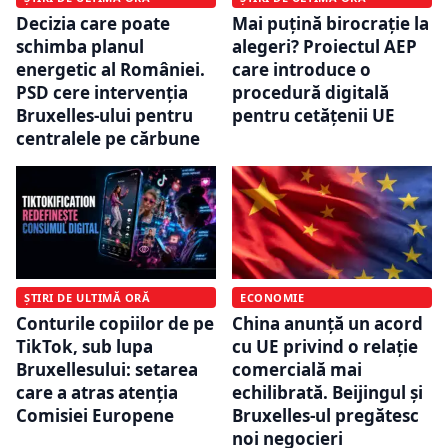
Decizia care poate
Mai puțină birocrație la
schimba planul
alegeri? Proiectul AEP
energetic al României.
care introduce o
PSD cere intervenția
procedură digitală
Bruxelles-ului pentru
pentru cetățenii UE
centralele pe cărbune
ȘTIRI DE ULTIMĂ ORĂ
ECONOMIE
Conturile copiilor de pe
China anunță un acord
TikTok, sub lupa
cu UE privind o relație
Bruxellesului: setarea
comercială mai
care a atras atenția
echilibrată. Beijingul și
Comisiei Europene
Bruxelles-ul pregătesc
noi negocieri