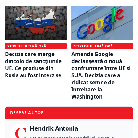
ȘTIRI DE ULTIMĂ ORĂ
ȘTIRI DE ULTIMĂ ORĂ
Decizia care merge
Amenda Google
dincolo de sancțiunile
declanșează o nouă
UE. Ce produse din
confruntare între UE și
Rusia au fost interzise
SUA. Decizia care a
ridicat semne de
întrebare la
Washington
DESPRE AUTOR
C
Hendrik Antonia
Mă numesc Antonia Hendrik și lucrez la