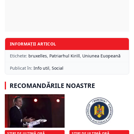
INFORMAȚII ARTICOL
Etichete:
bruxelles
,
Patriarhul Kirill
,
Uniunea Euopeană
Publicat în:
Info util
,
Social
RECOMANDĂRILE NOASTRE
ȘTIRI DE ULTIMĂ ORĂ
ȘTIRI DE ULTIMĂ ORĂ