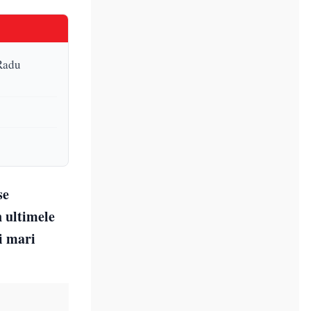
 Radu
se
 ultimele
ai mari