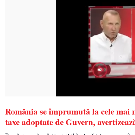
România se împrumută la cele mai m
taxe adoptate de Guvern, avertizea