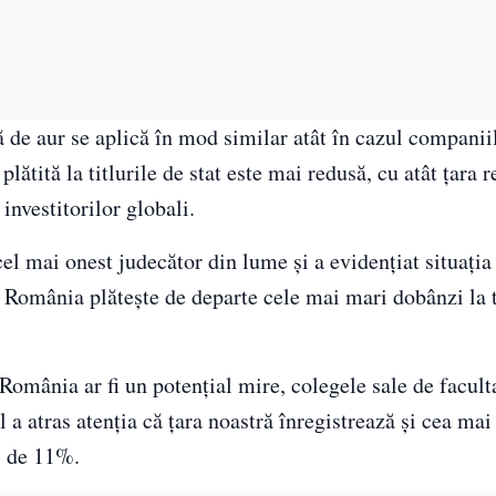
 de aur se aplică în mod similar atât în cazul companiil
plătită la titlurile de stat este mai redusă, cu atât țara 
investitorilor globali.
el mai onest judecător din lume și a evidențiat situația 
a, România plătește de departe cele mai mari dobânzi la t
mânia ar fi un potențial mire, colegele sale de faculta
 a atras atenția că țara noastră înregistrează și cea ma
l de 11%.