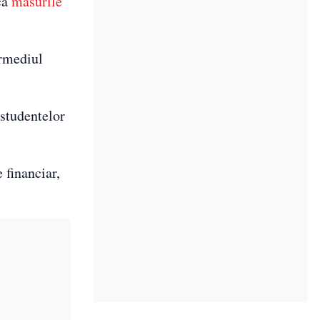
 că
măsurile
ermediul
studentelor
 financiar,