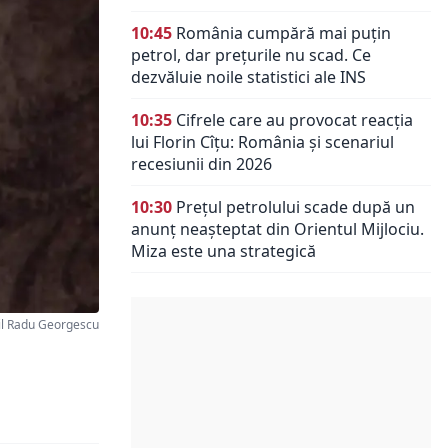
10:45
România cumpără mai puțin
petrol, dar prețurile nu scad. Ce
dezvăluie noile statistici ale INS
10:35
Cifrele care au provocat reacția
lui Florin Cîțu: România și scenariul
recesiunii din 2026
10:30
Prețul petrolului scade după un
anunț neașteptat din Orientul Mijlociu.
Miza este una strategică
il Radu Georgescu