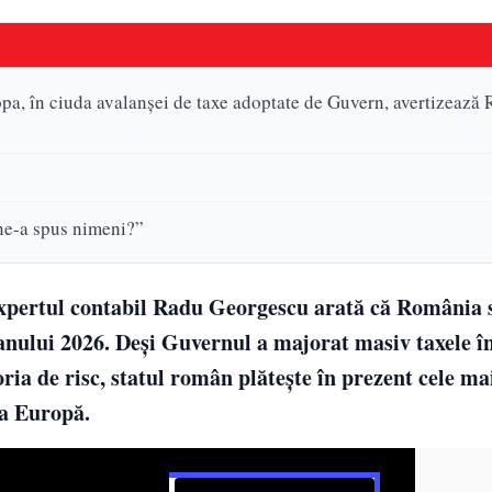
pa, în ciuda avalanșei de taxe adoptate de Guvern, avertizează
ne-a spus nimeni?”
 expertul contabil Radu Georgescu arată că România 
nului 2026. Deși Guvernul a majorat masiv taxele în
oria de risc, statul român plătește în prezent cele m
ga Europă.