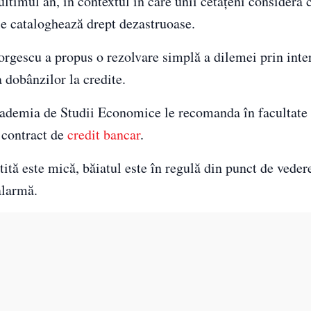
ultimul an, în contextul în care unii cetățeni consideră
 le cataloghează drept dezastruoase.
eorgescu a propus o rezolvare simplă a dilemei prin int
 dobânzilor la credite.
cademia de Studii Economice le recomanda în facultate 
n contract de
credit bancar
.
tă este mică, băiatul este în regulă din punct de vedere
alarmă.