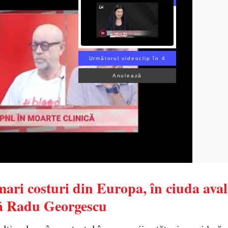
Următorul videoclip în 3
Anulează
ari costuri din Europa, în ciuda aval
ză Radu Georgescu