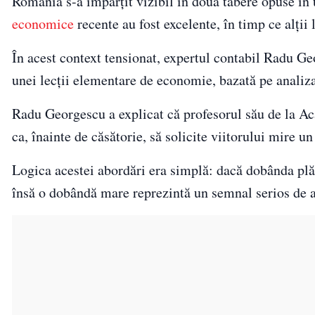
România s-a împărțit vizibil în două tabere opuse în 
economice
recente au fost excelente, în timp ce alții
În acest context tensionat, expertul contabil Radu G
unei lecții elementare de economie, bazată pe analiza
Radu Georgescu a explicat că profesorul său de la A
ca, înainte de căsătorie, să solicite viitorului mire u
Logica acestei abordări era simplă: dacă dobânda plăti
însă o dobândă mare reprezintă un semnal serios de 