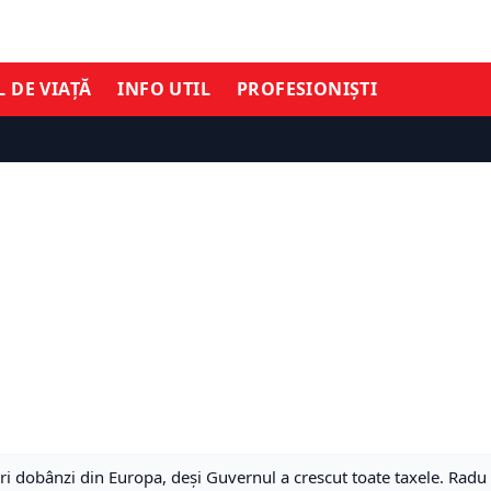
L DE VIAȚĂ
INFO UTIL
PROFESIONIȘTI
ri dobânzi din Europa, deși Guvernul a crescut toate taxele. Ra