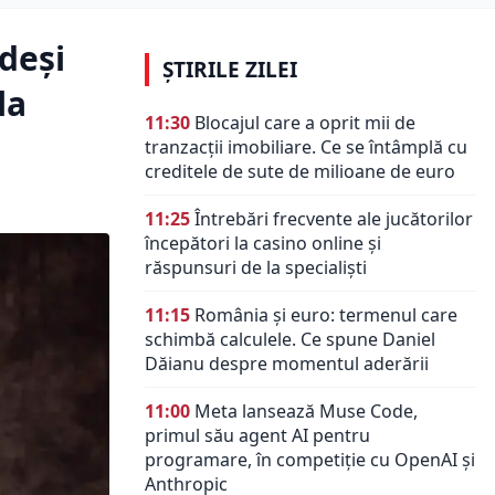
deși
ȘTIRILE ZILEI
la
11:30
Blocajul care a oprit mii de
tranzacții imobiliare. Ce se întâmplă cu
creditele de sute de milioane de euro
11:25
Întrebări frecvente ale jucătorilor
începători la casino online și
răspunsuri de la specialiști
11:15
România și euro: termenul care
schimbă calculele. Ce spune Daniel
Dăianu despre momentul aderării
11:00
Meta lansează Muse Code,
primul său agent AI pentru
programare, în competiție cu OpenAI și
Anthropic