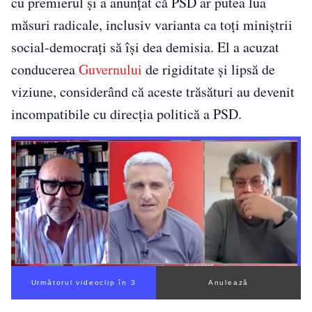
cu premierul și a anunțat că PSD ar putea lua
măsuri radicale, inclusiv varianta ca toți miniștrii
social-democrați să își dea demisia. El a acuzat
conducerea
Guvernului
de rigiditate și lipsă de
viziune, considerând că aceste trăsături au devenit
incompatibile cu direcția politică a PSD.
Următorul videoclip în 2
Anulează