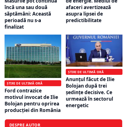
Măsurile pot continua
de energie. Mediul de
încă una sau două
afaceri avertizează
săptămâni: Această
asupra lipsei de
perioadă nu s-a
predictibilitate
finalizat
ȘTIRI DE ULTIMĂ ORĂ
Anunțul făcut de Ilie
ȘTIRI DE ULTIMĂ ORĂ
Bolojan după trei
Ford contrazice
ședințe decisive. Ce
motivul invocat de Ilie
urmează în sectorul
Bolojan pentru oprirea
energetic
producției din România
DESPRE AUTOR