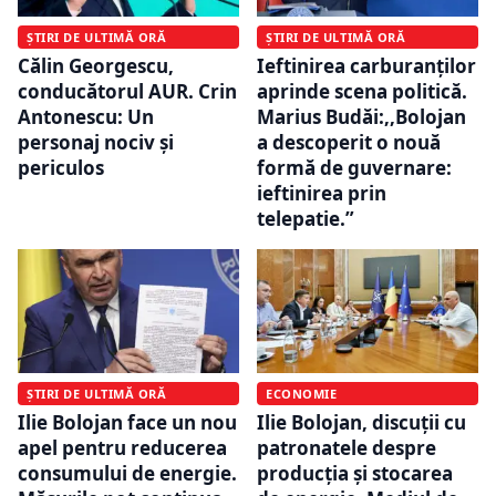
ȘTIRI DE ULTIMĂ ORĂ
ȘTIRI DE ULTIMĂ ORĂ
Călin Georgescu,
Ieftinirea carburanților
conducătorul AUR. Crin
aprinde scena politică.
Antonescu: Un
Marius Budăi:,,Bolojan
personaj nociv şi
a descoperit o nouă
periculos
formă de guvernare:
ieftinirea prin
telepatie.”
ȘTIRI DE ULTIMĂ ORĂ
ECONOMIE
Ilie Bolojan face un nou
Ilie Bolojan, discuții cu
apel pentru reducerea
patronatele despre
consumului de energie.
producția și stocarea