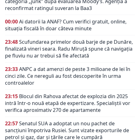
categoria „junk” după evaluarea Moody’s. Agenția a
reconfirmat ratingul suveran la Baa3
00:00
Ai datorii la ANAF? Cum verifici gratuit, online,
situația fiscală în doar câteva minute
23:48
Scufundarea primelor două barje de pe Dunăre,
finalizată vineri seara. Radu Miruță spune că navigația
pe fluviu nu ar trebui să fie afectată
23:33
ANPC a dat amenzi de peste 3 milioane de lei în
cinci zile. Ce nereguli au fost descoperite în urma
controalelor
23:15
Blocul din Rahova afectat de explozia din 2025
intră într-o nouă etapă de expertizare. Specialiștii vor
verifica aproximativ 270 de apartamente
22:57
Senatul SUA a adoptat un nou pachet de
sancțiuni împotriva Rusiei. Sunt vizate exporturile de
petrol și gaz, dar și țările care le cumpără