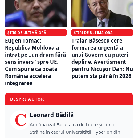
ȘTIRI DE ULTIMĂ ORĂ
ȘTIRI DE ULTIMĂ ORĂ
Eugen Tomac:
Traian Băsescu cere
Republica Moldova a
formarea urgentă a
intrat pe „un drum fără
unui Guvern cu puteri
sens invers” spre UE.
depline. Avertisment
Cum spune că poate
pentru Nicușor Dan: Nu
România accelera
putem sta până în 2028
integrarea
DESPRE AUTOR
C
Leonard Bădilă
Am finalizat Facultatea de Litere și Limbi
Străine în cadrul Universității Hyperion din