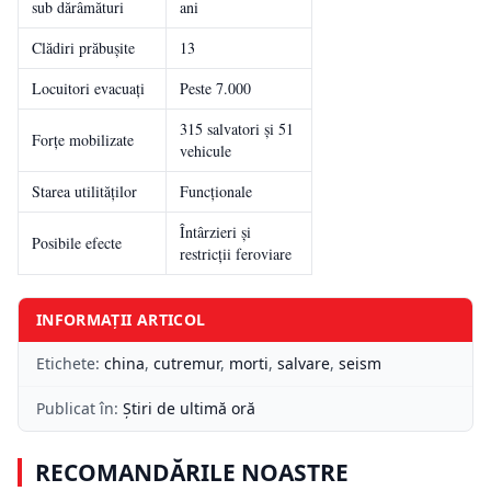
sub dărâmături
ani
Clădiri prăbușite
13
Locuitori evacuați
Peste 7.000
315 salvatori și 51
Forțe mobilizate
vehicule
Starea utilităților
Funcționale
Întârzieri și
Posibile efecte
restricții feroviare
INFORMAȚII ARTICOL
Etichete:
china
,
cutremur
,
morti
,
salvare
,
seism
Publicat în:
Știri de ultimă oră
RECOMANDĂRILE NOASTRE