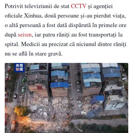
Potrivit televiziunii de stat
CCTV
și agenției
oficiale Xinhua, două persoane și-au pierdut viața,
o altă persoană a fost dată dispărută în primele ore
după
seism
, iar patru răniți au fost transportați la
spital. Medicii au precizat că niciunul dintre răniți
nu se află în stare gravă.