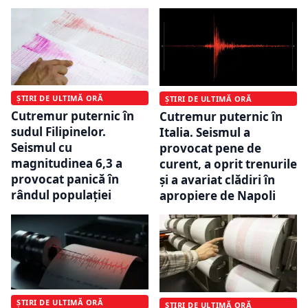
ȘTIRI DE ULTIMĂ ORĂ
ȘTIRI DE ULTIMĂ ORĂ
Cutremur puternic în
Cutremur puternic în
sudul Filipinelor.
Italia. Seismul a
Seismul cu
provocat pene de
magnitudinea 6,3 a
curent, a oprit trenurile
provocat panică în
și a avariat clădiri în
rândul populației
apropiere de Napoli
ȘTIRI DE ULTIMĂ ORĂ
ȘTIRI DE ULTIMĂ ORĂ