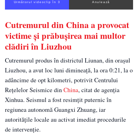
Următorul videoclip în 1
Anulează
Cutremurul din China a provocat
victime și prăbușirea mai multor
clădiri în Liuzhou
Cutremurul produs în districtul Liunan, din orașul
Liuzhou, a avut loc luni dimineață, la ora 0:21, la o
adâncime de opt kilometri, potrivit Centrului
Rețelelor Seismice din
China
, citat de agenția
Xinhua. Seismul a fost resimțit puternic în
regiunea autonomă Guangxi Zhuang, iar
autoritățile locale au activat imediat procedurile
de intervenție.