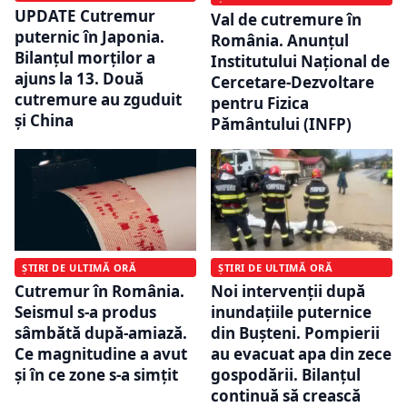
UPDATE Cutremur
Val de cutremure în
puternic în Japonia.
România. Anunțul
Bilanțul morților a
Institutului Național de
ajuns la 13. Două
Cercetare-Dezvoltare
cutremure au zguduit
pentru Fizica
și China
Pământului (INFP)
ȘTIRI DE ULTIMĂ ORĂ
ȘTIRI DE ULTIMĂ ORĂ
Cutremur în România.
Noi intervenții după
Seismul s-a produs
inundațiile puternice
sâmbătă după-amiază.
din Bușteni. Pompierii
Ce magnitudine a avut
au evacuat apa din zece
și în ce zone s-a simțit
gospodării. Bilanțul
continuă să crească