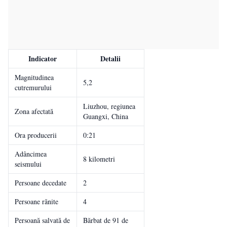
Indicator
Detalii
Magnitudinea
5,2
cutremurului
Liuzhou, regiunea
Zona afectată
Guangxi, China
Ora producerii
0:21
Adâncimea
8 kilometri
seismului
Persoane decedate
2
Persoane rănite
4
Persoană salvată de
Bărbat de 91 de