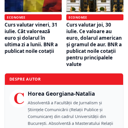
ECONOMIE
ECONOMIE
Curs valutar vineri, 31
Curs valutar joi, 30
iulie. Cât valorează
iulie. Ce valoare au
euro și dolarul în
euro, dolarul american
ultima zi a lunii. BNR a
și gramul de aur. BNR a
publicat noile cotații
publicat noile cotații
pentru principalele
valute
DESPRE AUTOR
C
Horea Georgiana-Natalia
Absolventă a Facultății de Jurnalism și
Științele Comunicării (Relații Publice și
Comunicare) din cadrul Universității din
București. Absolventă a Masteratului Relații