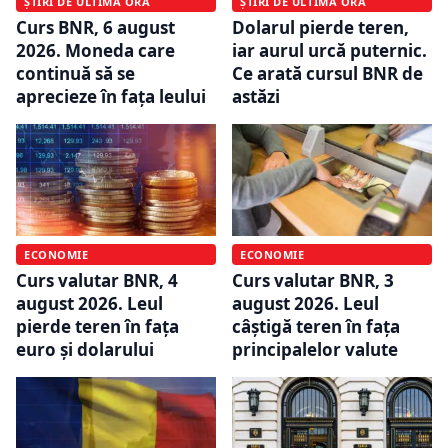
ȘTIRI DE ULTIMĂ ORĂ
ȘTIRI DE ULTIMĂ ORĂ
Curs BNR, 6 august
Dolarul pierde teren,
2026. Moneda care
iar aurul urcă puternic.
continuă să se
Ce arată cursul BNR de
aprecieze în fața leului
astăzi
ECONOMIE
ECONOMIE
Curs valutar BNR, 4
Curs valutar BNR, 3
august 2026. Leul
august 2026. Leul
pierde teren în fața
câștigă teren în fața
euro și dolarului
principalelor valute