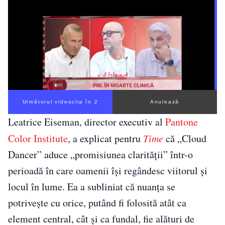
Următorul videoclip în 1
Anulează
Leatrice Eiseman, director executiv al
Pantone
Color Institute
, a explicat pentru
Time
că „Cloud
Dancer” aduce „promisiunea clarității” într-o
perioadă în care oamenii își regândesc viitorul și
locul în lume. Ea a subliniat că nuanța se
potrivește cu orice, putând fi folosită atât ca
element central, cât și ca fundal, fie alături de