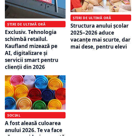
ȘTIRI DE ULTIMĂ ORĂ
ȘTIRI DE ULTIMĂ ORĂ
Structura anului școlar
Exclusiv. Tehnologia
2025–2026 aduce
schimbă retailul.
vacanțe mai scurte, dar
Kaufland mizează pe
mai dese, pentru elevi
AI, digitalizare și
servicii smart pentru
clienții din 2026
SOCIAL
A fost aleasă culoarea
anului 2026. Te va face