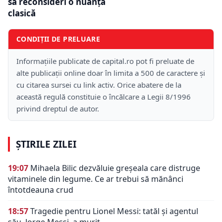
să reconsideri o nuanță
clasică
CONDIȚII DE PRELUARE
Informațiile publicate de capital.ro pot fi preluate de
alte publicații online doar în limita a 500 de caractere și
cu citarea sursei cu link activ. Orice abatere de la
această regulă constituie o încălcare a Legii 8/1996
privind dreptul de autor.
ȘTIRILE ZILEI
19:07
Mihaela Bilic dezvăluie greșeala care distruge
vitaminele din legume. Ce ar trebui să mănânci
întotdeauna crud
18:57
Tragedie pentru Lionel Messi: tatăl și agentul
său, Jorge Messi, a murit