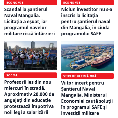
ECONOMIE
ECONOMIE
Scandal la Șantierul
Niciun investitor nu s-a
Naval Mangalia.
înscris la licitația
Licitația a eșuat, iar
pentru șantierul naval
programul navelor
din Mangalia, în ciuda
militare riscă întârzieri
programului SAFE
SOCIAL
ȘTIRI DE ULTIMĂ ORĂ
Profesorii ies din nou
Viitor incert pentru
miercuri în stradă.
Șantierul Naval
Aproximativ 20.000 de
Mangalia. Ministerul
angajați din educație
Economiei caută soluții
protestează împotriva
în programul SAFE și
noii legi a salarizării
investiții militare