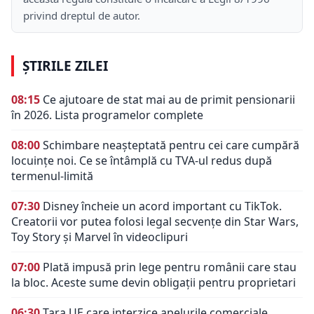
privind dreptul de autor.
ȘTIRILE ZILEI
08:15
Ce ajutoare de stat mai au de primit pensionarii
în 2026. Lista programelor complete
08:00
Schimbare neașteptată pentru cei care cumpără
locuințe noi. Ce se întâmplă cu TVA-ul redus după
termenul-limită
07:30
Disney încheie un acord important cu TikTok.
Creatorii vor putea folosi legal secvențe din Star Wars,
Toy Story și Marvel în videoclipuri
07:00
Plată impusă prin lege pentru românii care stau
la bloc. Aceste sume devin obligații pentru proprietari
06:30
Țara UE care interzice apelurile comerciale